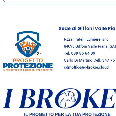
ARTICOLI
Bimbo rompe un'anfora in un museo
Chi paga? Leggi l'articolo
Sede di Giffoni Valle Pi
P.zza Fratelli Lumiere, snc
84095 Giffoni Valle Piana (SA)
Tel.
089 86 64 09
Carlo Di Martino Cell.
347 75
cdmoffice@i-broker.cloud