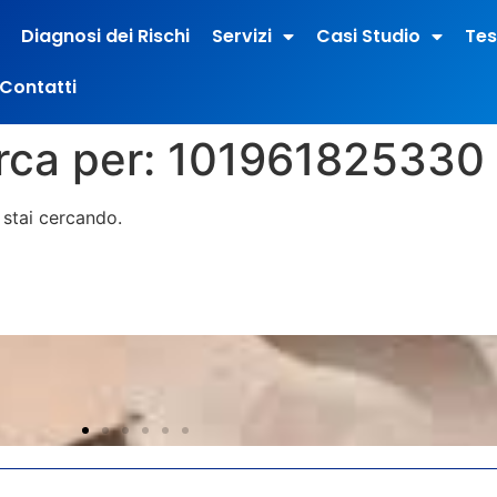
Diagnosi dei Rischi
Servizi
Casi Studio
Tes
Contatti
erca per:
101961825330
stai cercando.