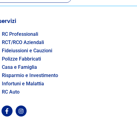
WH
 servizi
Resta s
nostr
RC Professionali
RCT/RCO Aziendali
Fideiussioni e Cauzioni
Polizze Fabbricati
Casa e Famiglia
Risparmio e Investimento
Infortuni e Malattia
RC Auto