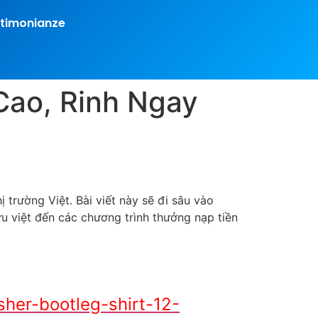
timonianze
 Cao, Rinh Ngay
ị trường Việt. Bài viết này sẽ đi sâu vào
 việt đến các chương trình thưởng nạp tiền
her-bootleg-shirt-12-