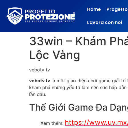
Home
Progetto
Lavora con noi
33win – Khám Phá 
Lộc Vàng
vebotv tv
vebotv tv
là một giao diện chơi game giải trí 
khám phá những yếu tố làm nên sức hấp dẫn c
lần đầu.
Thế Giới Game Đa Dạn
https://www.uv.mx/
Xem thêm: