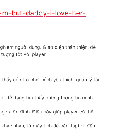
am-but-daddy-i-love-her-
ghiệm người dùng. Giao diện thân thiện, dễ
tượng tốt với player.
thấy các trò chơi mình yêu thích, quản lý tài
er dễ dàng tìm thấy những thông tin mình
.
g và ổn định. Điều này giúp player có thể
ị khác nhau, từ máy tính để bàn, laptop đến