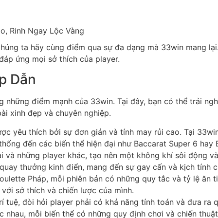
, chúng ta hãy cùng điểm qua sự đa dạng mà 33win mang lại.
đáp ứng mọi sở thích của player.
p Dẫn
ng những điểm mạnh của 33win. Tại đây, bạn có thể trải ng
bài xinh đẹp và chuyên nghiệp.
c yêu thích bởi sự đơn giản và tính may rủi cao. Tại 33win
 thống đến các biến thể hiện đại như Baccarat Super 6 hay 
bài và những player khác, tạo nên một không khí sôi động và
quay thưởng kinh điển, mang đến sự gay cấn và kịch tính c
oulette Pháp, mỗi phiên bản có những quy tắc và tỷ lệ ăn 
với sở thích và chiến lược của mình.
í tuệ, đòi hỏi player phải có khả năng tính toán và đưa ra 
ác nhau, mỗi biến thể có những quy định chơi và chiến thuậ