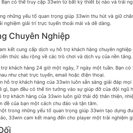
 Bạn có thể truy cập 33win từ bất kỳ thiết bị nào và trải n
ng những yếu tố quan trọng giúp 33win thu hút và giữ chân 
 nghiệm giải trí trực tuyến thoải mái và dễ dàng.
ng Chuyên Nghiệp
am kết cung cấp dịch vụ hỗ trợ khách hàng chuyên nghiệp v
ến thức sâu rộng về các trò chơi và dịch vụ của nền tảng.
trợ khách hàng 24 giờ một ngày, 7 ngày một tuần. Bạn có t
au như chat trực tuyến, email hoặc điện thoại.
n hỗ trợ khách hàng của 33win luôn sẵn sàng giải đáp mọ
ề gì, bạn đều có thể tin tưởng vào sự giúp đỡ của đội ngũ 
trợ khách hàng của 33win luôn giữ thái độ thân thiện, nhiệt
ấn đề của bạn một cách chu đáo và tận tâm.
ột trong những yếu tố quan trọng giúp 33win tạo dựng được 
áo, 33win cam kết mang đến cho player một trải nghiệm giải
Đối