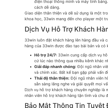
điện thoại thông minh và máy tính bảng.
cách dễ dàng.
Giao diện thân thiện và dễ sử dụng là một tro
khoa học, 33win mang đến cho player một trải
Dịch Vụ Hỗ Trợ Khách Hà
33win luôn đặt khách hàng lên hàng đầu và c
hàng của 33win được đào tạo bài bản và có ki
Hỗ trợ 24/7:
33win cung cấp dịch vụ hỗ 
cứ lúc nào thông qua nhiều kênh khác nh
Giải đáp nhanh chóng:
Đội ngũ nhân viê
và chính xác. Bất kể bạn gặp phải vấn đ
Thái độ thân thiện:
Đội ngũ nhân viên hỗ 
sẵn sàng lắng nghe và giải quyết mọi v
Dịch vụ hỗ trợ khách hàng chuyên nghiệp là m
nhân viên hỗ trợ khách hàng tận tình và chu đ
Bảo Mật Thông Tin Tuyệt 