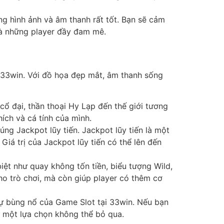
ng hình ảnh và âm thanh rất tốt. Bạn sẽ cảm
và những player đầy đam mê.
i 33win. Với đồ họa đẹp mắt, âm thanh sống
ổ đại, thần thoại Hy Lạp đến thế giới tương
ích và cá tính của mình.
ng Jackpot lũy tiến. Jackpot lũy tiến là một
Giá trị của Jackpot lũy tiến có thể lên đến
iệt như quay không tốn tiền, biểu tượng Wild,
ho trò chơi, mà còn giúp player có thêm cơ
 sự bùng nổ của Game Slot tại 33win. Nếu bạn
à một lựa chọn không thể bỏ qua.