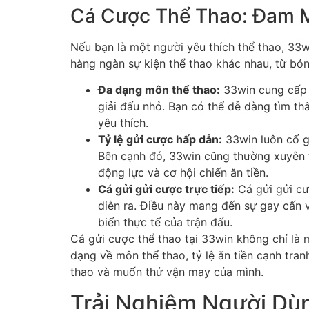
Cá Cược Thể Thao: Đam M
Nếu bạn là một người yêu thích thể thao, 33
hàng ngàn sự kiện thể thao khác nhau, từ bón
Đa dạng môn thể thao:
33win cung cấp c
giải đấu nhỏ. Bạn có thể dễ dàng tìm t
yêu thích.
Tỷ lệ gửi cược hấp dẫn:
33win luôn cố gắ
Bên cạnh đó, 33win cũng thường xuyên 
động lực và cơ hội chiến ăn tiền.
Cá gửi gửi cược trực tiếp:
Cá gửi gửi cư
diễn ra. Điều này mang đến sự gay cấn v
biến thực tế của trận đấu.
Cá gửi cược thể thao tại 33win không chỉ là m
dạng về môn thể thao, tỷ lệ ăn tiền cạnh tran
thao và muốn thử vận may của mình.
Trải Nghiệm Người Dù