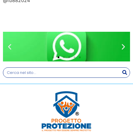
@fb882024
WHATSAPP
Resta sempre aggiornato sul
nostro Canale Whastapp