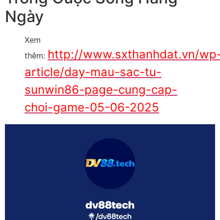
Ngày
Xem
http://www.sxthanhdat.vn/wp
thêm:
article/day-mau-sac-tu-
sunwin86-page-cung-cap-
choi-game-05-06-2025