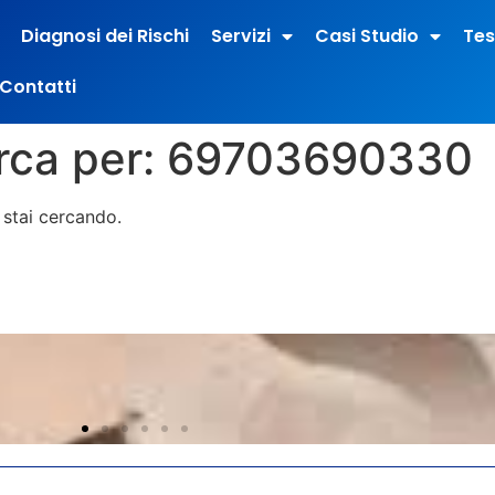
Diagnosi dei Rischi
Servizi
Casi Studio
Tes
Contatti
erca per:
69703690330
stai cercando.