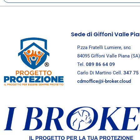
ARTICOLI
Bimbo rompe un'anfora in un museo
Chi paga? Leggi l'articolo
Sede di Giffoni Valle Pi
P.zza Fratelli Lumiere, snc
84095 Giffoni Valle Piana (SA)
Tel.
089 86 64 09
Carlo Di Martino Cell.
347 75
cdmoffice@i-broker.cloud