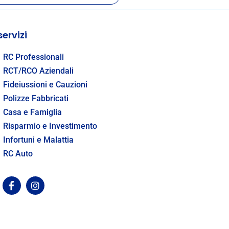
WH
 servizi
Resta s
nostr
RC Professionali
RCT/RCO Aziendali
Fideiussioni e Cauzioni
Polizze Fabbricati
Casa e Famiglia
Risparmio e Investimento
Infortuni e Malattia
RC Auto