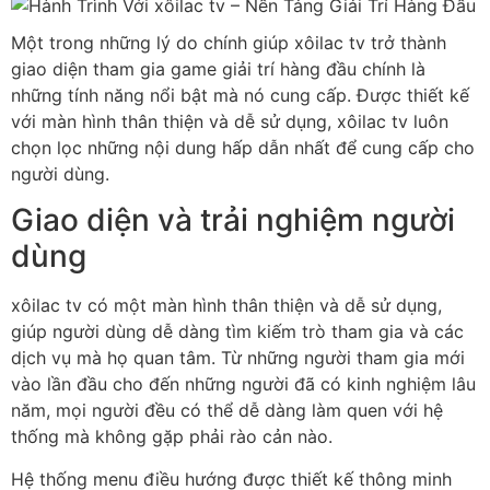
Một trong những lý do chính giúp xôilac tv trở thành
giao diện tham gia game giải trí hàng đầu chính là
những tính năng nổi bật mà nó cung cấp. Được thiết kế
với màn hình thân thiện và dễ sử dụng, xôilac tv luôn
chọn lọc những nội dung hấp dẫn nhất để cung cấp cho
người dùng.
Giao diện và trải nghiệm người
dùng
xôilac tv có một màn hình thân thiện và dễ sử dụng,
giúp người dùng dễ dàng tìm kiếm trò tham gia và các
dịch vụ mà họ quan tâm. Từ những người tham gia mới
vào lần đầu cho đến những người đã có kinh nghiệm lâu
năm, mọi người đều có thể dễ dàng làm quen với hệ
thống mà không gặp phải rào cản nào.
Hệ thống menu điều hướng được thiết kế thông minh