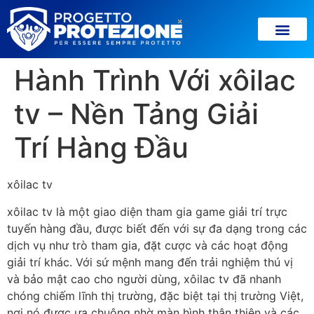
Hành Trình Với xôilac
tv – Nền Tảng Giải
Trí Hàng Đầu
xôilac tv
xôilac tv là một giao diện tham gia game giải trí trực
tuyến hàng đầu, được biết đến với sự đa dạng trong các
dịch vụ như trò tham gia, đặt cược và các hoạt động
giải trí khác. Với sứ mệnh mang đến trải nghiệm thú vị
và bảo mật cao cho người dùng, xôilac tv đã nhanh
chóng chiếm lĩnh thị trường, đặc biệt tại thị trường Việt,
nơi nó được ưa chuộng nhờ màn hình thân thiện và các