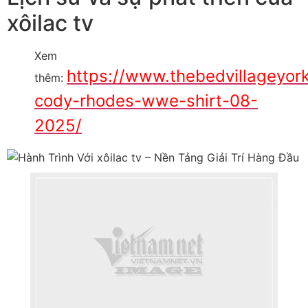
xôilac tv
Xem
https://www.thebedvillageyork
thêm:
cody-rhodes-wwe-shirt-08-
2025/