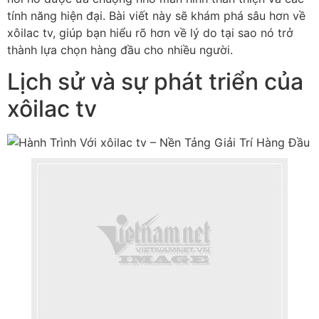
tính năng hiện đại. Bài viết này sẽ khám phá sâu hơn về
xôilac tv, giúp bạn hiểu rõ hơn về lý do tại sao nó trở
thành lựa chọn hàng đầu cho nhiều người.
Lịch sử và sự phát triển của
xôilac tv