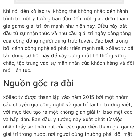
Khi nói đến xôilac tv, không thể không nhắc đến hành
trình từ một ý tưởng ban đầu đến một giao diện tham
gia game giải trí lớn mạnh như hiện nay. Điều này bắt
đầu từ sự nhận thức về nhu cầu giải trí ngày càng tăng
của cộng đồng người dùng trực tuyến, đặc biệt trong
bối cảnh công nghệ số phát triển mạnh mẽ. xôilac tv đã
tận dụng cơ hội này để xây dựng một hệ thống vững
chắc, tập trung vào sự mãn nhãn của khách hàng và đổi
mới liên tục.
Nguồn gốc ra đời
xôilac tv được thành lập vào năm 2015 bởi một nhóm
các chuyên gia công nghệ và giải trí tại thị trường Việt,
với mục tiêu tạo ra một không gian giải trí bảo mật cao
và hấp dẫn. Ban đầu, ý tưởng này xuất phát từ việc
nhận thấy sự thiếu hụt của các giao diện tham gia game
giải trí trong nước, nơi người dùng thường phải đối mặt