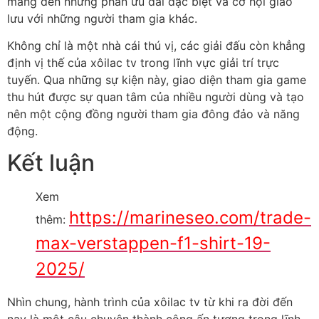
mang đến những phần ưu đãi đặc biệt và cơ hội giao
lưu với những người tham gia khác.
Không chỉ là một nhà cái thú vị, các giải đấu còn khẳng
định vị thế của xôilac tv trong lĩnh vực giải trí trực
tuyến. Qua những sự kiện này, giao diện tham gia game
thu hút được sự quan tâm của nhiều người dùng và tạo
nên một cộng đồng người tham gia đông đảo và năng
động.
Kết luận
Xem
https://marineseo.com/trade-
thêm:
max-verstappen-f1-shirt-19-
2025/
Nhìn chung, hành trình của xôilac tv từ khi ra đời đến