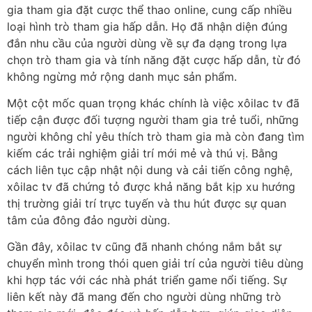
gia tham gia đặt cược thể thao online, cung cấp nhiều
loại hình trò tham gia hấp dẫn. Họ đã nhận diện đúng
đắn nhu cầu của người dùng về sự đa dạng trong lựa
chọn trò tham gia và tính năng đặt cược hấp dẫn, từ đó
không ngừng mở rộng danh mục sản phẩm.
Một cột mốc quan trọng khác chính là việc xôilac tv đã
tiếp cận được đối tượng người tham gia trẻ tuổi, những
người không chỉ yêu thích trò tham gia mà còn đang tìm
kiếm các trải nghiệm giải trí mới mẻ và thú vị. Bằng
cách liên tục cập nhật nội dung và cải tiến công nghệ,
xôilac tv đã chứng tỏ được khả năng bắt kịp xu hướng
thị trường giải trí trực tuyến và thu hút được sự quan
tâm của đông đảo người dùng.
Gần đây, xôilac tv cũng đã nhanh chóng nắm bắt sự
chuyển mình trong thói quen giải trí của người tiêu dùng
khi hợp tác với các nhà phát triển game nổi tiếng. Sự
liên kết này đã mang đến cho người dùng những trò