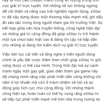
nay là một câu chuyện thành công ấn tượng trong lĩnh
vực giải trí trực tuyến. Với những nỗ lực không ngừng
để cải thiện và nâng cao trải nghiệm người dùng, xôilac
tv đã xây dựng được một thương hiệu mạnh mẽ, ghi dấu
ấn sâu sắc trong lòng người tham gia thị trường Việt. Sự
kết hợp giữa văn hóa truyền thống, công nghệ hiện đại
và những giá trị cộng đồng đã giúp xôilac tv trở thành
một lựa chọn bảo mật cao & đáng tin cậy và hấp dẫn
cho những ai đang tìm kiếm dịch vụ giải trí trực tuyến.
Việc liên tục cải tiến và lắng nghe ý kiến người dùng
chính là yếu đặt cược thêm then chốt giúp xôilac tv giữ
vững được vị thế của mình. Trong thời đại mà sự cạnh
tranh ngày một gay gắt, giao diện tham gia game này
đã chứng minh rằng việc phát triển bền vững không chỉ
nằm ở lợi nhuận mà còn ở trách nhiệm xã hội và sự
đóng góp tích cực cho cộng đồng. Với những thành
công hiện tại, hoàn toàn có thể hy vọng rằng xôilac tv
sẽ tiếp tục phát triển mạnh mẽ hơn nữa trong tương lai.