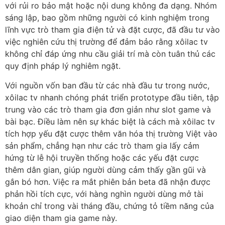
với rủi ro bảo mật hoặc nội dung không đa dạng. Nhóm
sáng lập, bao gồm những người có kinh nghiệm trong
lĩnh vực trò tham gia điện tử và đặt cược, đã đầu tư vào
việc nghiên cứu thị trường để đảm bảo rằng xôilac tv
không chỉ đáp ứng nhu cầu giải trí mà còn tuân thủ các
quy định pháp lý nghiêm ngặt.
Với nguồn vốn ban đầu từ các nhà đầu tư trong nước,
xôilac tv nhanh chóng phát triển prototype đầu tiên, tập
trung vào các trò tham gia đơn giản như slot game và
bài bạc. Điều làm nên sự khác biệt là cách mà xôilac tv
tích hợp yếu đặt cược thêm văn hóa thị trường Việt vào
sản phẩm, chẳng hạn như các trò tham gia lấy cảm
hứng từ lễ hội truyền thống hoặc các yếu đặt cược
thêm dân gian, giúp người dùng cảm thấy gần gũi và
gắn bó hơn. Việc ra mắt phiên bản beta đã nhận được
phản hồi tích cực, với hàng nghìn người dùng mở tài
khoản chỉ trong vài tháng đầu, chứng tỏ tiềm năng của
giao diện tham gia game này.