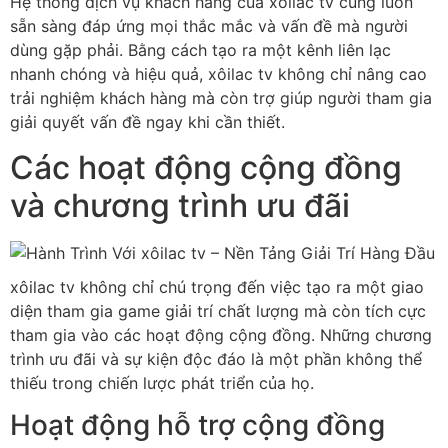
Hệ thống dịch vụ khách hàng của xôilac tv cũng luôn
sẵn sàng đáp ứng mọi thắc mắc và vấn đề mà người
dùng gặp phải. Bằng cách tạo ra một kênh liên lạc
nhanh chóng và hiệu quả, xôilac tv không chỉ nâng cao
trải nghiệm khách hàng mà còn trợ giúp người tham gia
giải quyết vấn đề ngay khi cần thiết.
Các hoạt động cộng đồng
và chương trình ưu đãi
xôilac tv không chỉ chú trọng đến việc tạo ra một giao
diện tham gia game giải trí chất lượng mà còn tích cực
tham gia vào các hoạt động cộng đồng. Những chương
trình ưu đãi và sự kiện độc đáo là một phần không thể
thiếu trong chiến lược phát triển của họ.
Hoạt động hỗ trợ cộng đồng