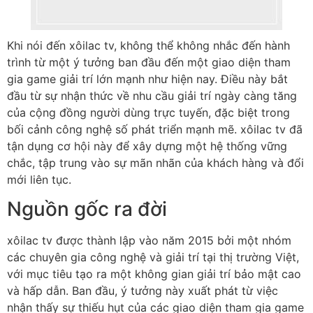
Khi nói đến xôilac tv, không thể không nhắc đến hành
trình từ một ý tưởng ban đầu đến một giao diện tham
gia game giải trí lớn mạnh như hiện nay. Điều này bắt
đầu từ sự nhận thức về nhu cầu giải trí ngày càng tăng
của cộng đồng người dùng trực tuyến, đặc biệt trong
bối cảnh công nghệ số phát triển mạnh mẽ. xôilac tv đã
tận dụng cơ hội này để xây dựng một hệ thống vững
chắc, tập trung vào sự mãn nhãn của khách hàng và đổi
mới liên tục.
Nguồn gốc ra đời
xôilac tv được thành lập vào năm 2015 bởi một nhóm
các chuyên gia công nghệ và giải trí tại thị trường Việt,
với mục tiêu tạo ra một không gian giải trí bảo mật cao
và hấp dẫn. Ban đầu, ý tưởng này xuất phát từ việc
nhận thấy sự thiếu hụt của các giao diện tham gia game