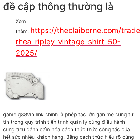
đề cập thông thường là
Xem
https://theclaiborne.com/trad
thêm:
rhea-ripley-vintage-shirt-50-
2025/
game g88vin link chính là phép tắc lớn gan mẽ cùng tự
tin trong quy trình tiến trình quản lý cùng điều hành
cùng tiêu đánh đấm hóa cách thức thức công tác của
hết sức nhiều khách hàng. Bằng cách thức hiểu rõ cùng