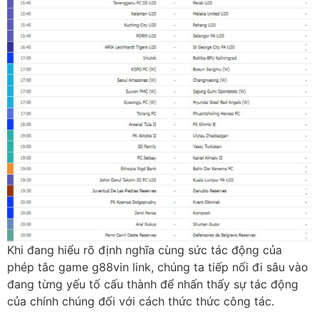
Khi đang hiểu rõ định nghĩa cùng sức tác động của
phép tắc game g88vin link, chúng ta tiếp nối đi sâu vào
đang từng yếu tố cấu thành để nhấn thấy sự tác động
của chính chúng đối với cách thức thức công tác.