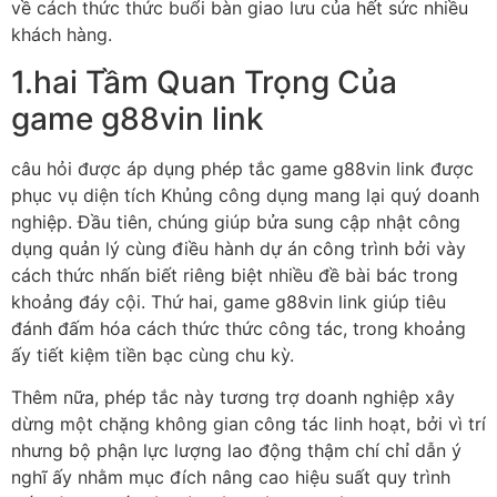
về cách thức thức buổi bàn giao lưu của hết sức nhiều
khách hàng.
1.hai Tầm Quan Trọng Của
game g88vin link
câu hỏi được áp dụng phép tắc game g88vin link được
phục vụ diện tích Khủng công dụng mang lại quý doanh
nghiệp. Đầu tiên, chúng giúp bửa sung cập nhật công
dụng quản lý cùng điều hành dự án công trình bởi vày
cách thức nhấn biết riêng biệt nhiều đề bài bác trong
khoảng đáy cội. Thứ hai, game g88vin link giúp tiêu
đánh đấm hóa cách thức thức công tác, trong khoảng
ấy tiết kiệm tiền bạc cùng chu kỳ.
Thêm nữa, phép tắc này tương trợ doanh nghiệp xây
dừng một chặng không gian công tác linh hoạt, bởi vì trí
nhưng bộ phận lực lượng lao động thậm chí chỉ dẫn ý
nghĩ ấy nhằm mục đích nâng cao hiệu suất quy trình