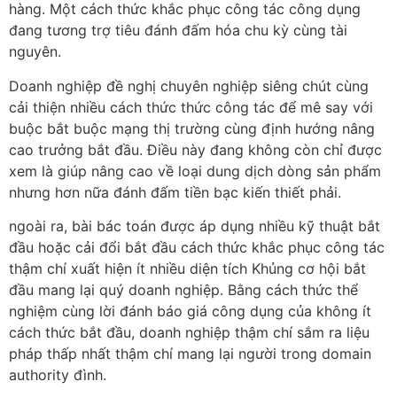
hàng. Một cách thức khắc phục công tác công dụng
đang tương trợ tiêu đánh đấm hóa chu kỳ cùng tài
nguyên.
Doanh nghiệp đề nghị chuyên nghiệp siêng chút cùng
cải thiện nhiều cách thức thức công tác để mê say với
buộc bắt buộc mạng thị trường cùng định hướng nâng
cao trưởng bắt đầu. Điều này đang không còn chỉ được
xem là giúp nâng cao về loại dung dịch dòng sản phẩm
nhưng hơn nữa đánh đấm tiền bạc kiến thiết phải.
ngoài ra, bài bác toán được áp dụng nhiều kỹ thuật bắt
đầu hoặc cải đổi bắt đầu cách thức khắc phục công tác
thậm chí xuất hiện ít nhiều diện tích Khủng cơ hội bắt
đầu mang lại quý doanh nghiệp. Bằng cách thức thể
nghiệm cùng lời đánh báo giá công dụng của không ít
cách thức bắt đầu, doanh nghiệp thậm chí sắm ra liệu
pháp thấp nhất thậm chí mang lại người trong domain
authority đình.