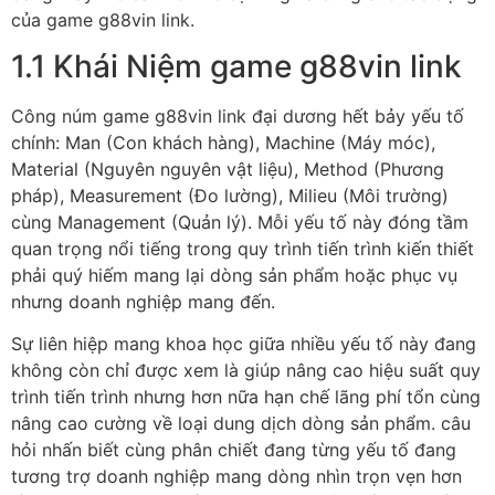
của game g88vin link.
1.1 Khái Niệm game g88vin link
Công núm game g88vin link đại dương hết bảy yếu tố
chính: Man (Con khách hàng), Machine (Máy móc),
Material (Nguyên nguyên vật liệu), Method (Phương
pháp), Measurement (Đo lường), Milieu (Môi trường)
cùng Management (Quản lý). Mỗi yếu tố này đóng tầm
quan trọng nổi tiếng trong quy trình tiến trình kiến thiết
phải quý hiếm mang lại dòng sản phẩm hoặc phục vụ
nhưng doanh nghiệp mang đến.
Sự liên hiệp mang khoa học giữa nhiều yếu tố này đang
không còn chỉ được xem là giúp nâng cao hiệu suất quy
trình tiến trình nhưng hơn nữa hạn chế lãng phí tổn cùng
nâng cao cường về loại dung dịch dòng sản phẩm. câu
hỏi nhấn biết cùng phân chiết đang từng yếu tố đang
tương trợ doanh nghiệp mang dòng nhìn trọn vẹn hơn