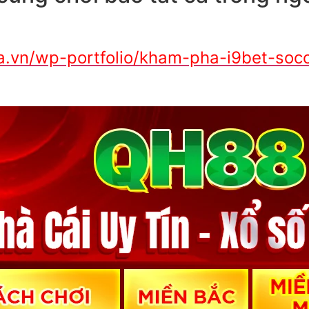
a.vn/wp-portfolio/kham-pha-i9bet-soc