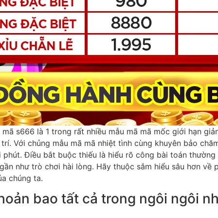
u mã s666 là 1 trong rất nhiều mẫu mã mã mốc giới hạn giả
trí. Với chủng mẫu mã mã nhiệt tình cùng khuyên bảo chă
ài phút. Điều bắt buộc thiếu là hiểu rõ công bài toán thườn
̀o gần như trò chơi hài lòng. Hãy thuộc sắm hiểu sâu hơn v
ủa chúng ta.
hoản bao tất cả trong ngôi ngôi n