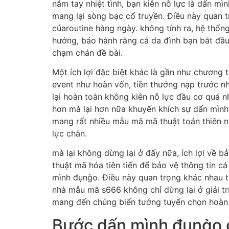
nắm tay nhiệt tình, bạn kiên nỗ lực là dấn mi
mang lại sòng bạc cổ truyền. Điều này quan tr
củaroutine hàng ngày. không tính ra, hệ thố
hướng, bảo hành rằng cả da đình bạn bắt đầu
chạm chán đề bài.
Một ích lợi đặc biệt khác là gần như chươn
event như hoàn vốn, tiền thưởng nạp trước 
lại hoàn toàn không kiên nỗ lực đầu cơ quá 
hơn mà lại hơn nữa khuyến khích sự dấn mìn
mang rất nhiều mẫu mã mã thuật toán thiên n
lực chắn.
mà lại không dừng lại ở đấy nữa, ích lợi về
thuật mã hóa tiên tiến để bảo vệ thông tin c
mình đụng̀o. Điều này quan trọng khác nhau t
nhà mẫu mã s666 không chỉ dừng lại ở giải tr
mang đến chúng biến tướng tuyển chọn hoàn
Bước dấn mình đụng̀o