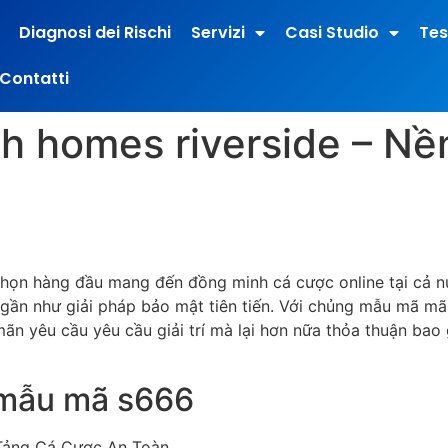
Diagnosi dei Rischi
Servizi
Casi Studio
Tes
Contatti
h homes riverside – N
họn hàng đầu mang đến đồng minh cá cược online tại cả nư
ng gần như giải pháp bảo mật tiên tiến. Với chủng mẫu mã m
ãn yêu cầu yêu cầu giải trí mà lại hơn nữa thỏa thuận ba
à mẫu mã s666