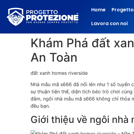
Home
Progetto
Lavora con noi
Khám Phá đất xan
An Toàn
đất xanh homes riverside
Nhà mẫu mã s666 đã nổi lên như 1 số tuyển c
sự thuận tiện thể, diện tích béo trò chơi cù
đắm, ngôi nhà mẫu mã s666 không chỉ thỏa m
đều bạn.
Giới thiệu về ngôi nh