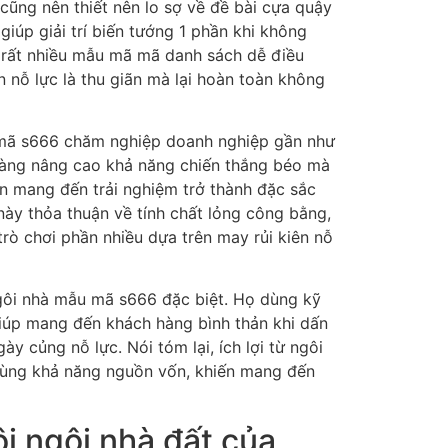
g cũng nên thiết nên lo sợ về đề bài cựa quậy
giúp giải trí biến tướng 1 phần khi không
g rất nhiều mẫu mã mã danh sách dễ điều
 nỗ lực là thu giãn mà lại hoàn toàn không
u mã s666 chăm nghiệp doanh nghiệp gần như
hàng nâng cao khả năng chiến thắng béo mà
n mang đến trải nghiệm trở thành đặc sắc
này thỏa thuận về tính chất lỏng công bằng,
rò chơi phần nhiều dựa trên may rủi kiên nỗ
ngôi nhà mẫu mã s666 đặc biệt. Họ dùng kỹ
iúp mang đến khách hàng bình thản khi dấn
y củng nỗ lực. Nói tóm lại, ích lợi từ ngôi
ự cùng khả năng nguồn vốn, khiến mang đến
ôi ngôi nhà đất của