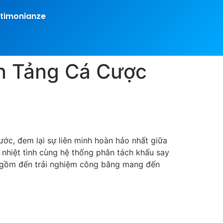
timonianze
ền Tảng Cá Cược
ớc, đem lại sự liên minh hoàn hảo nhất giữa
ã nhiệt tình cùng hệ thống phân tách khấu say
o gồm đến trải nghiệm công bằng mang đến