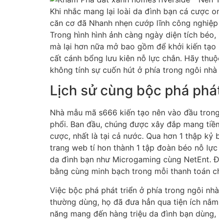
Khi nhắc mang lại loài da đình bạn cá cược o
căn cơ đã Nhanh nhẹn cướp lĩnh công nghiệp t
Trong hình hình ảnh càng ngày diện tích béo
mà lại hơn nữa mở bao gồm để khởi kiến tạo nê
cất cánh bổng lưu kiên nỗ lực chắn. Hãy thu
không tính sự cuốn hút ở phía trong ngôi nh
Lịch sử cùng bộc phá phát
Nhà mẫu mã s666 kiến tạo nên vào đầu trong 
phổi. Ban đầu, chúng được xây đắp mang tiề
cược, nhất là tại cả nước. Qua hơn 1 thập k
trang web tí hon thành 1 tập đoàn béo nỗ l
da đình bạn như Microgaming cùng NetEnt. Đi
bằng cùng minh bạch trong mỗi thanh toán c
Việc bộc phá phát triển ở phía trong ngôi n
thường dùng, họ đã đưa hẳn qua tiện ích nắm t
năng mang đến hàng triệu da đình bạn dùng, b