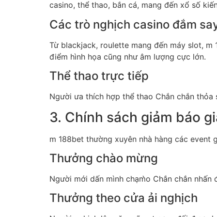
casino, thể thao, bắn cá, mang đến xổ số kiến 
Các trò nghịch casino đắm sa
Từ blackjack, roulette mang đến máy slot, m
điểm hình họa cũng như âm lượng cực lớn.
Thể thao trực tiếp
Người ưa thích hợp thể thao Chắn chắn thỏa s
3. Chính sách giảm báo g
m 188bet thường xuyên nhà hàng các event gi
Thưởng chào mừng
Người mới dấn mình chạm̀o Chắn chắn nhấn
Thưởng theo cửa ải nghịch