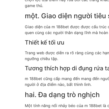
game thủ.
một. Giao diện người tiêu
Giao diện của m 188bet được được cấu trúc c
quen cùng các người thân dạng lĩnh mà hoàn 
Thiết kế tối ưu
Trang web được diễn ra rõ ràng cùng các hạn
ngưỡng chiêu tập.
Tương thích hợp di đụng rứa t
m 188bet cũng cấp mang đến mang đến người t
người ở địa điểm nào, bất thình lình.
hai. Đa dạng trò nghịch
Một tính năng nổi nhảy béo của m 188bet là c