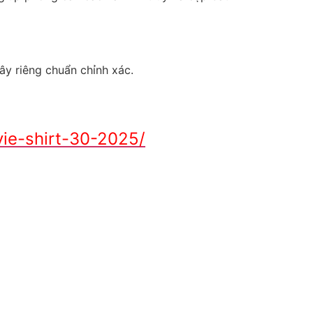
y riêng chuẩn chỉnh xác.
vie-shirt-30-2025/