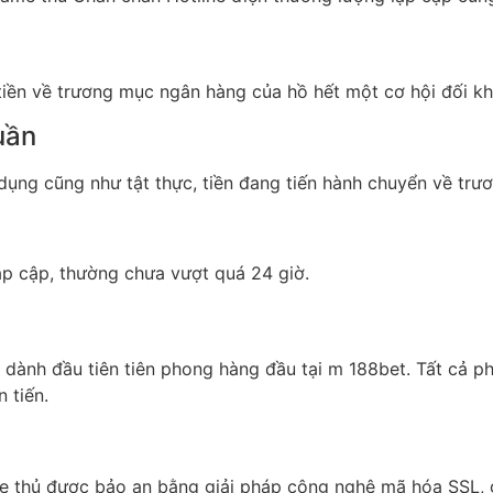
tiền về trương mục ngân hàng của hồ hết một cơ hội đối kh
uần
ụng cũng như tật thực, tiền đang tiến hành chuyển về trươ
lập cập, thường chưa vượt quá 24 giờ.
ng dành đầu tiên tiên phong hàng đầu tại m 188bet. Tất cả
 tiến.
e thủ được bảo an bằng giải pháp công nghệ mã hóa SSL, g