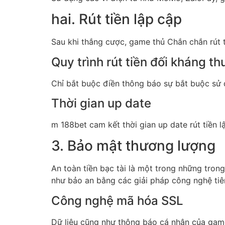
hai. Rút tiền lập cập
Sau khi thắng cược, game thủ Chắn chắn rút 
Quy trình rút tiền đối kháng th
Chỉ bắt buộc điền thông báo sự bắt buộc sử d
Thời gian up date
m 188bet cam kết thời gian up date rút tiền 
3. Bảo mật thương lượng
An toàn tiền bạc tài là một trong những tro
như bảo an bằng các giải pháp công nghệ tiên
Công nghệ mã hóa SSL
Dữ liệu cũng như thông báo cá nhân của gam