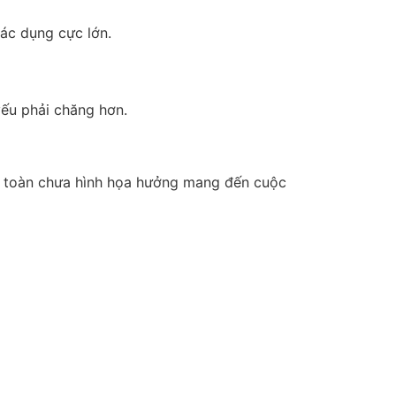
tác dụng cực lớn.
yếu phải chăng hơn.
n toàn chưa hình họa hưởng mang đến cuộc