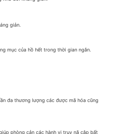
áng giản.
ng mục của hồ hết trong thời gian ngắn.
 phần đa thương lượng các được mã hóa cũng
iúp phòng cản các hành vi truy nã cập bất