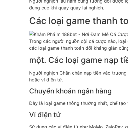
Người nghịch lâu năm cũng tương đối được l
đụng cục khi quay quay lại nghịch.
Các loại game thanh t
Trong các người nguồn cội cá cược nào, loại
các loại game thanh toán đối kháng giản cũn
một. Các loại game nạp ti
Người nghịch Chắn chắn nạp tiền vào trương
hoặc ví điện tử.
Chuyển khoản ngân hàng
Đây là loại game thông thường nhất, chế ta
Ví điện tử
Sử dụng các ví điện tử như MoMo, ZaloPay, g