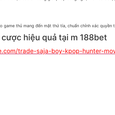
 game thủ mang đến mặt thứ tía, chuẩn chỉnh xác quyền tâ
 cược hiệu quả tại m 188bet
ne.com/trade-saja-boy-kpop-hunter-mo