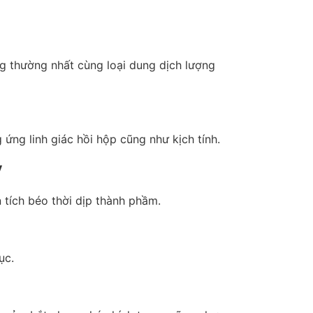
g thường nhất cùng loại dung dịch lượng
ứng linh giác hồi hộp cũng như kịch tính.
y
tích béo thời dịp thành phầm.
ục.