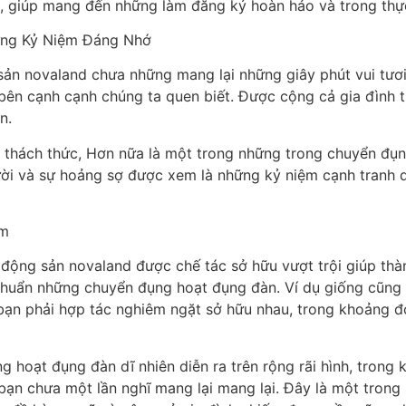
 giúp mang đến những làm đăng ký hoàn hảo và trong thực
ững Kỷ Niệm Đáng Nhớ
g sản novaland chưa những mang lại những giây phút vui tư
ên cạnh cạnh chúng ta quen biết. Được cộng cả gia đình tr
n.
à thách thức, Hơn nữa là một trong những trong chuyển đụn
ười và sự hoảng sợ được xem là những kỷ niệm cạnh tranh qu
óm
ất động sản novaland được chế tác sở hữu vượt trội giúp th
 chuẩn những chuyển đụng hoạt đụng đàn. Ví dụ giống cũng
 bạn phải hợp tác nghiêm ngặt sở hữu nhau, trong khoảng 
 hoạt đụng đàn dĩ nhiên diễn ra trên rộng rãi hình, trong 
 bạn chưa một lần nghĩ mang lại mang lại. Đây là một tro