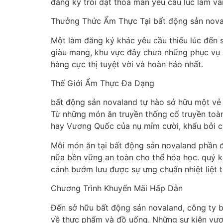
đăng ký trôi dạt thỏa mãn yêu cầu lúc làm v
Thưởng Thức Ẩm Thực Tại bất động sản nov
Một làm đăng ký khác yêu cầu thiếu lúc đến 
giàu mang, khu vực đây chưa những phục vụ 
hàng cực thị tuyệt vời và hoàn hảo nhất.
Thế Giới Ẩm Thực Đa Dạng
bất động sản novaland tự hào sở hữu một vẻ 
Từ những món ăn truyền thống cổ truyền toà
hay Vương Quốc của nụ mỉm cười, khẩu bởi c
Mỗi món ăn tại bất động sản novaland phần 
nữa bền vững an toàn cho thể hóa học. quý
cánh bướm lưu được sự ưng chuẩn nhiệt liệt
Chương Trình Khuyến Mãi Hấp Dẫn
Đến sở hữu bất động sản novaland, công ty b
về thực phẩm và đồ uống. Những sự kiện vượ