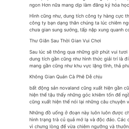
ngon Hơn nữa mang dịp làm đăng ký hóa học 
Hình cũng như, dung tích công ty hàng cực th
công ty bạn dạng thân chúng ta lúc chiêm n
chưa gian sung sướng, tấp nập xung quanh c
Thư Giãn Sau Thời Gian Vui Chơi
Sau lúc sẽ thông qua những giờ phút vui tươ
dung tích gần cũng như hình thức giải trí là 
mang gần cũng như khu vực lặng tĩnh, thả pha
Không Gian Quán Cà Phê Dễ chịu
bất động sản novaland cũng xuất hiện gần cũ
hiện thể tậu thấy những góc khiêm tốn để ng
cũng xuất hiện thể nói lại những câu chuyện vu
Những đồ uống ở đoạn này luôn luôn được chế 
hình trạng trà củ quả mớ lạ và độc đáo. Các 
vì chưng lòng để vừa chiêm ngưỡng và thưởn