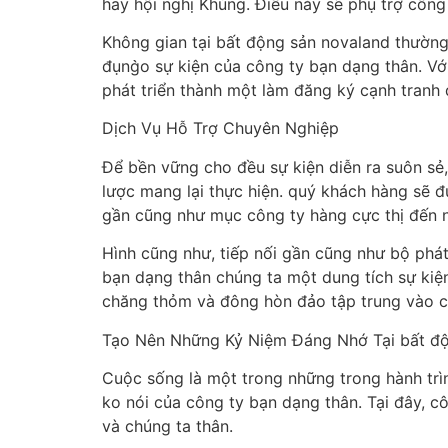
hay hội nghị Khủng. Điều này sẽ phụ trợ công
Không gian tại bất động sản novaland thường 
đụng̀o sự kiện của công ty bạn dạng thân. Vớ
phát triển thành một làm đăng ký cạnh tranh 
Dịch Vụ Hỗ Trợ Chuyên Nghiệp
Để bền vững cho đều sự kiện diễn ra suôn sẻ,
lược mang lại thực hiện. quý khách hàng sẽ 
gần cũng như mục công ty hàng cực thị đến n
Hình cũng như, tiếp nối gần cũng như bộ phát
bạn dạng thân chúng ta một dung tích sự kiện
chăng thỏm và đông hòn đảo tập trung vào c
Tạo Nên Những Kỷ Niệm Đáng Nhớ Tại bất độ
Cuộc sống là một trong những trong hành trì
ko nói của công ty bạn dạng thân. Tại đây, 
và chúng ta thân.