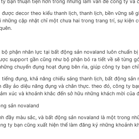
 ty bạn thuận tiện hơn trong những làm vấn đề công ty và đ
được decor theo kiểu thanh lịch, thanh lịch, bền vững sẽ g
i những cập nhật chỉ một chưa hai trong trang trí, sự kiện
quên.
 bộ phận nhân lực tại bất động sản novaland luôn chuẩn b
được support gần cũng như bộ phận bỏ ra tiết về sẽ từng g
hững chuyển đụng hoạt đụng bên rìa, giúp công ty bạn chỉ
 tiếng đụng, khả năng chiếu sáng thanh lịch, bất động sản
 đầy ảo diệu năng đụng và chân thực. theo đó, công ty bạn
ảm xúc và khoảnh khắc đến sở hữu những khách mời của đ
ng sản novaland
nh đầy màu sắc, và bất động sản novaland là một trong nh
công ty bạn cũng xuất hiện thể làm đăng ký những khoảnh k