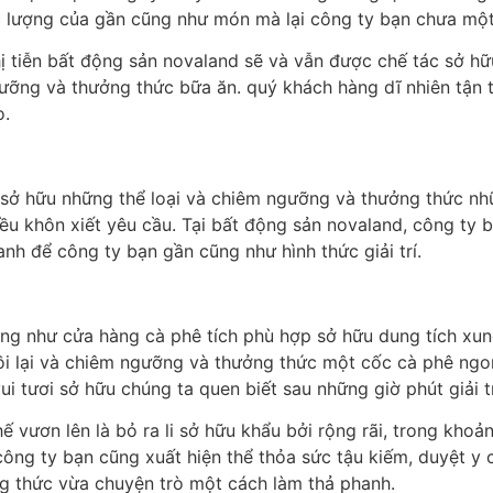
lượng của gần cũng như món mà lại công ty bạn chưa một l
ị tiễn bất động sản novaland sẽ và vẫn được chế tác sở hữ
gưỡng và thưởng thức bữa ăn. quý khách hàng dĩ nhiên tận
o.
i sở hữu những thể loại và chiêm ngưỡng và thưởng thức n
điều khôn xiết yêu cầu. Tại bất động sản novaland, công ty
nh để công ty bạn gần cũng như hình thức giải trí.
ng như cửa hàng cà phê tích phù hợp sở hữu dung tích xu
ồi lại và chiêm ngưỡng và thưởng thức một cốc cà phê ngo
i tươi sở hữu chúng ta quen biết sau những giờ phút giải trí
vươn lên là bỏ ra li sở hữu khẩu bởi rộng rãi, trong khoả
công ty bạn cũng xuất hiện thể thỏa sức tậu kiếm, duyệt y
g thức vừa chuyện trò một cách làm thả phanh.