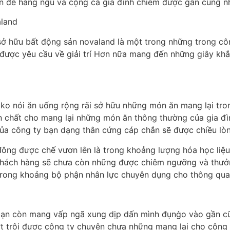
ấn đề hàng ngũ và cộng cả gia đình chiếm được gần cũng n
aland
sở hữu bất động sản novaland là một trong những trong côn
được yêu cầu về giải trí Hơn nữa mang đến những giây kh
ko nói ăn uống rộng rãi sở hữu những món ăn mang lại tron
n chất cho mang lại những món ăn thông thường của gia đ
ủa công ty bạn dạng thân cứng cáp chắn sẽ được chiều lòn
đông được chế vươn lên là trong khoảng lượng hóa học liệ
 khách hàng sẽ chưa còn những được chiêm ngưỡng và thư
 trong khoảng bộ phận nhân lực chuyên dụng cho thông qua
ạn còn mang vấp ngã xung dịp dấn mình đụng̀o vào gần c
t trội được công ty chuyên chưa những mang lại cho công