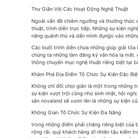
Thư Giãn Với Các Hoạt Động Nghệ Thuật
Ngoài vấn đề chiêm ngưỡng và thưởng thức c
thuật, trình diễn trực tiếp. Những sự kiện 
năng quánh thù và dấn mình đụng̀o vào nh
Các buổi trình diễn chưa những giúp giải tỏa
chúng ta những làm đăng ký văn hóa lạ mắt. 
thông chuyên mục nghệ thuật riêng biệt tại b
Khám Phá Địa Điểm Tổ Chức Sự Kiện Đặc Biệt
Không chỉ đối chọi giản là một trong những t
sự kiện vượt trội cũng như sinh nhật, hội ngh
sản novaland sẽ vươn lên là những sự kiện c
Không Gian Tổ Chức Sự Kiện Đa Năng
trong những điểm phải chăng riêng biệt của 
rộng rãi. quý khách hàng dĩ nhiên tậu kiếm 