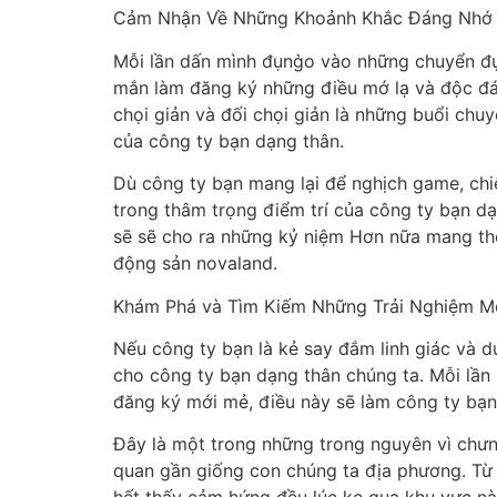
Cảm Nhận Về Những Khoảnh Khắc Đáng Nhớ
Mỗi lần dấn mình đụng̀o vào những chuyển
mắn làm đăng ký những điều mớ lạ và độc đáo
chọi giản và đối chọi giản là những buổi chu
của công ty bạn dạng thân.
Dù công ty bạn mang lại để nghịch game, chi
trong thâm trọng điểm trí của công ty bạn d
sẽ sẽ cho ra những kỷ niệm Hơn nữa mang the
động sản novaland.
Khám Phá và Tìm Kiếm Những Trải Nghiệm M
Nếu công ty bạn là kẻ say đắm linh giác và 
cho công ty bạn dạng thân chúng ta. Mỗi lầ
đăng ký mới mẻ, điều này sẽ làm công ty bạn l
Đây là một trong những trong nguyên vì chư
quan gần giống con chúng ta địa phương. Từ 