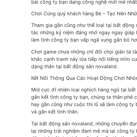
bài công ty bạn dạng công nghệ mới mẻ nhất,
Chơi Cùng quý khách hàng Bè – Tạo Nên Nh
Tham gia gần cũng như thể loại tại bất độn
tác những kỷ niệm đáng nhớ ngay ngay giáp b
làm tình công ty bạn vấp ngã xung gắn bó hơ
Chơi game chưa những chỉ đối chọi giản tà t
khắc cạnh tranh nảy lửa tiếp nối tiếng mỉm c
dạng thân tại bất động sản novaland.
Kết Nối Thông Qua Các Hoạt Động Chơi Nh
Mid cực dĩ nhiên loại nghịch hàng ngũ tại b
gắn kết tình công ty bạn, chúng ta thân phê
hay gần cũng như cuộc thi lũ sẽ làm công ty
và gắn kết tình thân.
Tại bất động sản novaland, những chuyển đụng
lại những trải nghiệm đam mê mà lại công ty