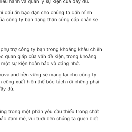
iều hành và quản lý sự kiện của đầy đủ.
hi dấu ấn bạo dạn cho chúng ta dấn mình
 của công ty bạn dạng thân cứng cáp chắn sẽ
ị phụ trợ công ty bạn trong khoảng khâu chiến
óc quan giáp của vấn đề kiện, trong khoảng
 một sự kiện hoàn hảo và đáng nhớ.
 novaland bền vững sẽ mang lại cho công ty
 cũng xuất hiện thể bóc tách rời những phải
ầy đủ.
ững trong một phần yêu cầu thiếu trong chất
hắc đam mê, vui tươi bên chúng ta quen biết