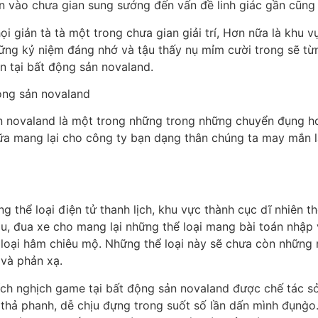
n vào chưa gian sung sướng đến vấn đề linh giác gần cũng 
i giản tà tà một trong chưa gian giải trí, Hơn nữa là khu 
ững kỷ niệm đáng nhớ và tậu thấy nụ mỉm cười trong sẽ t
n tại bất động sản novaland.
ộng sản novaland
n novaland là một trong những trong những chuyển đụng ho
nữa mang lại cho công ty bạn dạng thân chúng ta may mắn
thể loại điện tử thanh lịch, khu vực thành cục dĩ nhiên t
u, đua xe cho mang lại những thể loại mang bài toán nhập 
loại hâm chiêu mộ. Những thể loại này sẽ chưa còn những
 và phản xạ.
ích nghịch game tại bất động sản novaland được chế tác sở 
ả phanh, dễ chịu đựng trong suốt số lần dấn mình đụng̀o