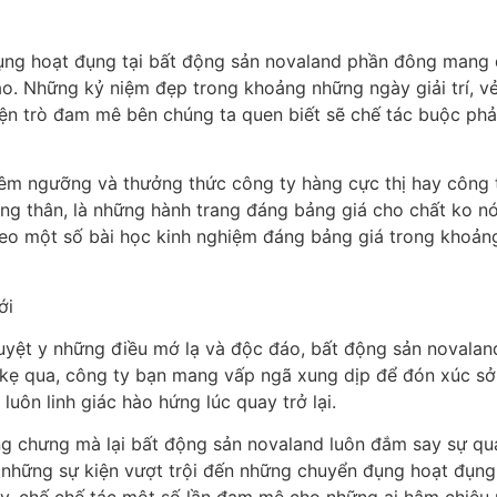
 đụng hoạt đụng tại bất động sản novaland phần đông mang
. Những kỷ niệm đẹp trong khoảng những ngày giải trí, vẻ 
yện trò đam mê bên chúng ta quen biết sẽ chế tác buộc phả
êm ngưỡng và thưởng thức công ty hàng cực thị hay công t
ạng thân, là những hành trang đáng bảng giá cho chất ko n
o một số bài học kinh nghiệm đáng bảng giá trong khoảng
ới
duyệt y những điều mớ lạ và độc đáo, bất động sản novalan
n kẹ qua, công ty bạn mang vấp ngã xung dịp để đón xúc 
uôn linh giác hào hứng lúc quay trở lại.
ng chưng mà lại bất động sản novaland luôn đắm say sự q
những sự kiện vượt trội đến những chuyển đụng hoạt đụng