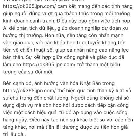
https://ok365.jpn.com/ cam kết mang đến các tính năng
giúp người dùng vượt qua thách thức trong môi trường
kinh doanh cạnh tranh. Điều này bao gồm việc tích hợp
AI để phân tích dữ liệu, giúp doanh nghiệp dự đoán xu
hướng thị trường. Hơn nữa, nền tảng còn nhấn mạnh
vào giáo dục, với các khóa học trực tuyến không tốn
tiền về chiến thuật số, giúp cá nhân nâng cao năng lực
bản thân. Sự kết hợp giữa công nghệ và giáo dục đã
làm cho https://ok365.jpn.com/ trở thành một biểu
tượng của sự đổi mới.
Bên cạnh đó, ảnh hưởng văn hóa Nhật Bản trong
https://ok365.jpn.com/ thể hiện qua tinh thần kỷ luật và
sự chú trọng đến chất lượng. Người dùng không chỉ sử
dụng dịch vụ mà còn học hỏi được cách tiếp cận công
việc một cách hiệu quả, từ đó áp dụng vào cuộc sống
hàng ngày. Điều này tạo nên sự khác biệt so với các nền
tảng khác, nơi mà tiền lãi thường được ưu tiên hơn giá
trị lâu dài.