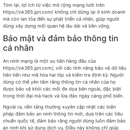
Tóm lại, lợi ích từ việc mở rộng mạng lưới trên
https://ok365.jpn.com/ không chỉ dừng lại ở kinh doanh
mà còn lan tỏa đến sự phát triển cá nhân, giúp người
dùng xây dựng mối quan hệ lâu dài và bền vững.
Bảo mật và đảm bảo thông tin
cá nhân
An ninh mạng là một ưu tiên hàng đầu của
https://ok365.jpn.com/, với các tính năng bảo vệ dữ liệu
tiên tiến như mã hóa hai lớp và kiểm tra định kỳ. Người
dùng có thể yên tâm rằng thông tin cá nhân của họ
được bảo vệ khỏi các mối đe dọa bên ngoài, đặc biệt
trong thời đại mà hack và lừa đảo ngày càng phổ biến.
Ngoài ra, nền tảng thường xuyên cập nhật các biện
pháp đảm bảo an ninh thông tin mới, dựa trên các tiêu
chuẩn quốc tế, đảm bảo rằng người dùng luôn đảm bảo
an ninh khi sử dụng dịch vụ. Điều này không chỉ giúp