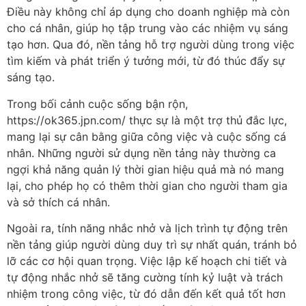
Điều này không chỉ áp dụng cho doanh nghiệp mà còn
cho cá nhân, giúp họ tập trung vào các nhiệm vụ sáng
tạo hơn. Qua đó, nền tảng hỗ trợ người dùng trong việc
tìm kiếm và phát triển ý tưởng mới, từ đó thúc đẩy sự
sáng tạo.
Trong bối cảnh cuộc sống bận rộn,
https://ok365.jpn.com/ thực sự là một trợ thủ đắc lực,
mang lại sự cân bằng giữa công việc và cuộc sống cá
nhân. Những người sử dụng nền tảng này thường ca
ngợi khả năng quản lý thời gian hiệu quả mà nó mang
lại, cho phép họ có thêm thời gian cho người tham gia
và sở thích cá nhân.
Ngoài ra, tính năng nhắc nhở và lịch trình tự động trên
nền tảng giúp người dùng duy trì sự nhất quán, tránh bỏ
lỡ các cơ hội quan trọng. Việc lập kế hoạch chi tiết và
tự động nhắc nhở sẽ tăng cường tính kỷ luật và trách
nhiệm trong công việc, từ đó dẫn đến kết quả tốt hơn