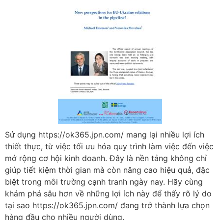
Sử dụng https://ok365.jpn.com/ mang lại nhiều lợi ích
thiết thực, từ việc tối ưu hóa quy trình làm việc đến việc
mở rộng cơ hội kinh doanh. Đây là nền tảng không chỉ
giúp tiết kiệm thời gian mà còn nâng cao hiệu quả, đặc
biệt trong môi trường cạnh tranh ngày nay. Hãy cùng
khám phá sâu hơn về những lợi ích này để thấy rõ lý do
tại sao https://ok365.jpn.com/ đang trở thành lựa chọn
hàng đầu cho nhiều người dùng.