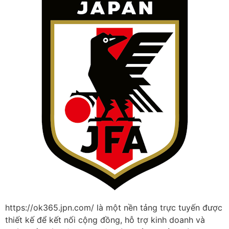
https://ok365.jpn.com/ là một nền tảng trực tuyến được
thiết kế để kết nối cộng đồng, hỗ trợ kinh doanh và