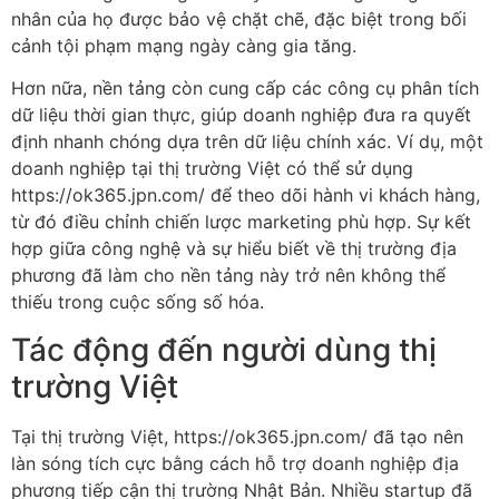
nhân của họ được bảo vệ chặt chẽ, đặc biệt trong bối
cảnh tội phạm mạng ngày càng gia tăng.
Hơn nữa, nền tảng còn cung cấp các công cụ phân tích
dữ liệu thời gian thực, giúp doanh nghiệp đưa ra quyết
định nhanh chóng dựa trên dữ liệu chính xác. Ví dụ, một
doanh nghiệp tại thị trường Việt có thể sử dụng
https://ok365.jpn.com/ để theo dõi hành vi khách hàng,
từ đó điều chỉnh chiến lược marketing phù hợp. Sự kết
hợp giữa công nghệ và sự hiểu biết về thị trường địa
phương đã làm cho nền tảng này trở nên không thể
thiếu trong cuộc sống số hóa.
Tác động đến người dùng thị
trường Việt
Tại thị trường Việt, https://ok365.jpn.com/ đã tạo nên
làn sóng tích cực bằng cách hỗ trợ doanh nghiệp địa
phương tiếp cận thị trường Nhật Bản. Nhiều startup đã