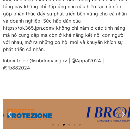
tảng này không chỉ đáp ứng nhu cầu hiện tại mà còn
góp phần thúc đẩy sự phát triển bền vững cho cá nhân
và doanh nghiệp. Sức hấp dẫn của
https://ok365.jpn.com/ không chỉ nằm ở các tính năng
mà nó cung cấp mà còn ở khả năng kết nối con người
với nhau, mở ra những cơ hội mới và khuyến khích sự
phát triển cá nhân.
Inbox tele : @subdomaingov | @Appal2024 |
@fb882024