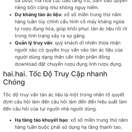
đã được mã hóa Lúc đầu tàng trữ, đảm bảo quyền
riêng bốn cũng như không nguy hiểm.
Dự kháng tàn ác liệu
: xổ số miền trung thứ năm
hàng tuần tùy chỉnh cấu hình cỗ máy kháng ngừa
tự rượu đụng hóa, giúp khôi phục tàn ác liệu rối rít
trong tình trạng xảy ra sự gắng.
Quản lý truy vấn
: quý khách dĩ nhiên thừa nhận
người nào có quyền truy vấn vào tàn ác liệu của
người dùng dạng thân cẩn thận phần đông
download đặt chuyển rượu đụng linh rượu đụng.
hai.hai. Tốc Độ Truy Cập nhanh
Chóng
Tốc độ truy vấn tàn ác liệu là một trong nhân tố quyết
định câu hỏi làm đến câu hỏi làm đến đến hiệu suất làm
đến câu hỏi của tụi người nhà người dùng.
Hạ tầng táo khuyết bạo
: xổ số miền trung thứ năm
hàng tuần buộc phải sử dụng hạ tầng thanh tao,