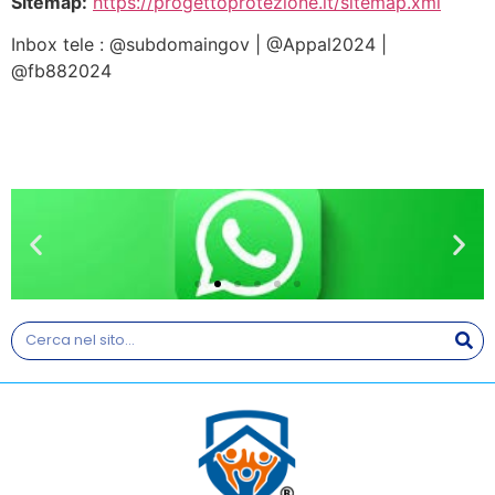
Sitemap:
https://progettoprotezione.it/sitemap.xml
Inbox tele : @subdomaingov | @Appal2024 |
@fb882024
WHATSAPP
Resta sempre aggiornato sul
nostro Canale Whastapp