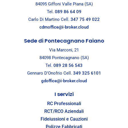
84095 Giffoni Valle Piana (SA)
Tel.
089 86 64 09
Carlo Di Martino Cell.
347 75 49 022
cdmoffice@i-broker.cloud
Sede di Pontecagnano Faiano
Via Marconi, 21
84098 Pontecagnano (SA)
Tel.
089 28 56 543
Gennaro D’Onofrio Cell.
349 325 6101
gdoffice@i-broker.cloud
I servizi
RC Professionali
RCT/RCO Aziendali
Fideiussioni e Cauzioni
Polizze Fabbricati