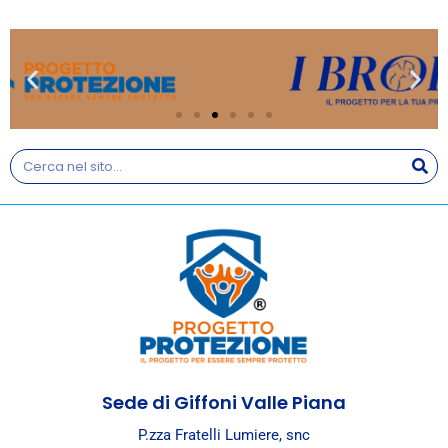
LAVORA CON
NOI
Entra a far parte del nostro
Team. Inviaci il tuo CV.
Sede di Giffoni Valle Piana
P.zza Fratelli Lumiere, snc