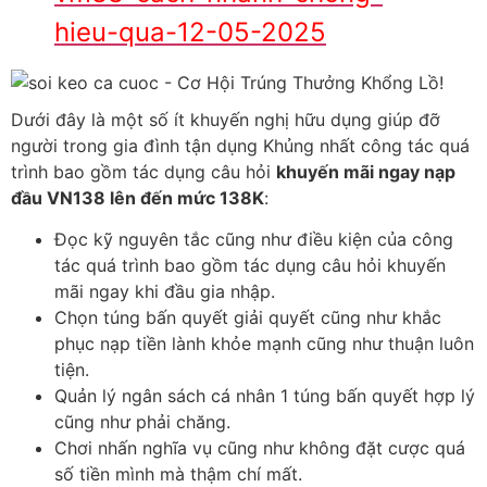
hieu-qua-12-05-2025
Dưới đây là một số ít khuyến nghị hữu dụng giúp đỡ
người trong gia đình tận dụng Khủng nhất công tác quá
trình bao gồm tác dụng câu hỏi
khuyến mãi ngay nạp
đầu VN138 lên đến mức 138K
:
Đọc kỹ nguyên tắc cũng như điều kiện của công
tác quá trình bao gồm tác dụng câu hỏi khuyến
mãi ngay khi đầu gia nhập.
Chọn túng bấn quyết giải quyết cũng như khắc
phục nạp tiền lành khỏe mạnh cũng như thuận luôn
tiện.
Quản lý ngân sách cá nhân 1 túng bấn quyết hợp lý
cũng như phải chăng.
Chơi nhấn nghĩa vụ cũng như không đặt cược quá
số tiền mình mà thậm chí mất.