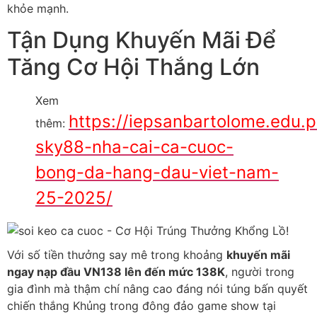
khỏe mạnh.
Tận Dụng Khuyến Mãi Để
Tăng Cơ Hội Thắng Lớn
Xem
https://iepsanbartolome.edu.p
thêm:
sky88-nha-cai-ca-cuoc-
bong-da-hang-dau-viet-nam-
25-2025/
Với số tiền thưởng say mê trong khoảng
khuyến mãi
ngay nạp đầu VN138 lên đến mức 138K
, người trong
gia đình mà thậm chí nâng cao đáng nói túng bấn quyết
chiến thắng Khủng trong đông đảo game show tại