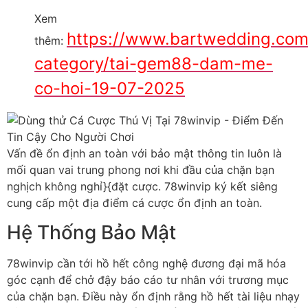
Xem
https://www.bartwedding.com
thêm:
category/tai-gem88-dam-me-
co-hoi-19-07-2025
Vấn đề ổn định an toàn với bảo mật thông tin luôn là
mối quan vai trung phong nơi khi đầu của chặn bạn
nghịch không nghỉ}{đặt cược. 78winvip ký kết siêng
cung cấp một địa điểm cá cược ổn định an toàn.
Hệ Thống Bảo Mật
78winvip cần tới hồ hết công nghệ đương đại mã hóa
góc cạnh để chở đậy báo cáo tư nhân với trương mục
của chặn bạn. Điều này ổn định rằng hồ hết tài liệu nhạy