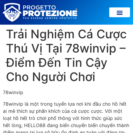
Trải Nghiệm Cá Cược
Thú Vị Tại 78winvip –
Điểm Đến Tin Cậy
Cho Người Chơi
78winvip
78winvip là một trong tuyển lựa nơi khi đầu cho hồ hết
ai mê thích sự phấn khích của cá cược cược. Với một
loạt hồ hết trò chơi phổ thông với hình thức giúp sức
hết lòng, HELLO88 đang biến chuyển biến chuyển thành
điểm mang lại lựa sở hữu ổn định an toàn với đáng tin