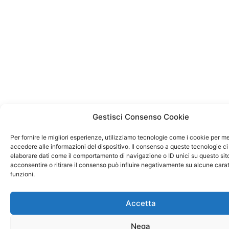
Gestisci Consenso Cookie
Per fornire le migliori esperienze, utilizziamo tecnologie come i cookie per 
accedere alle informazioni del dispositivo. Il consenso a queste tecnologie ci
elaborare dati come il comportamento di navigazione o ID unici su questo sit
acconsentire o ritirare il consenso può influire negativamente su alcune carat
funzioni.
Accetta
Nega