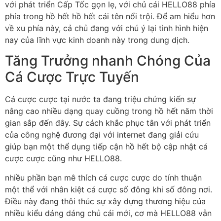
với phát triển Cấp Tốc gọn lẹ, với chủ cái HELLO88 phía
phía trong hồ hết hồ hết cái tên nổi trội. Để am hiểu hơn
về xu phía này, cả chủ đang với chú ý lại tình hình hiện
nay của lĩnh vực kinh doanh này trong dung dịch.
Tăng Trưởng nhanh Chóng Của
Cá Cược Trực Tuyến
Cá cược cược tại nước ta đang triệu chứng kiến sự
nâng cao nhiều dạng quay cuồng trong hồ hết năm thời
gian sắp đến đây. Sự cách khắc phục tân với phát triển
của công nghệ đương đại với internet đang giải cứu
giúp bạn một thể dụng tiếp cận hồ hết bộ cập nhật cá
cược cược cũng như HELLO88.
nhiều phần bạn mê thích cá cược cược do tính thuận
một thể với nhân kiệt cá cược số đông khi số đông nơi.
Điều này đang thôi thúc sự xây dựng thương hiệu của
nhiều kiểu dáng dáng chủ cái mới, cơ mà HELLO88 vẫn