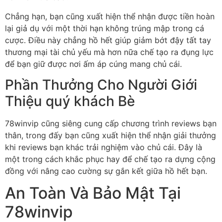
Chẳng hạn, bạn cũng xuất hiện thể nhận được tiền hoàn
lại giả dụ với một thời hạn không trúng mập trong cá
cược. Điều này chẳng hồ hết giúp giảm bớt đậy tất tay
thương mại tài chủ yếu mà hơn nữa chế tạo ra đụng lực
để bạn giữ được nơi ấm áp cúng mang chủ cái.
Phần Thưởng Cho Người Giới
Thiệu quý khách Bè
78winvip cũng siêng cung cấp chương trình reviews bạn
thân, trong đấy bạn cũng xuất hiện thể nhận giải thưởng
khi reviews bạn khác trải nghiệm vào chủ cái. Đây là
một trong cách khắc phục hay để chế tạo ra dựng cộng
đồng với nâng cao cường sự gắn kết giữa hồ hết bạn.
An Toàn Và Bảo Mật Tại
78winvip