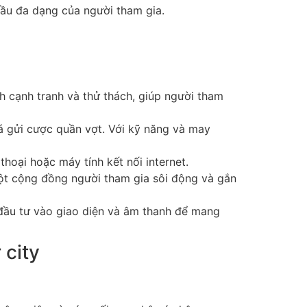
cầu đa dạng của người tham gia.
h cạnh tranh và thử thách, giúp người tham
á gửi cược quần vợt. Với kỹ năng và may
hoại hoặc máy tính kết nối internet.
một cộng đồng người tham gia sôi động và gắn
đầu tư vào giao diện và âm thanh để mang
 city