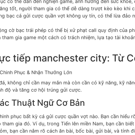
tục có thể dẫn đến nghiện game, ảnh hưởng đến sức khỏe, 
ng tốt, người tham gia có thể dễ dàng trượt kèo kèo khi c
òng bạc cá gửi cược quần vợt không uy tín, có thể lừa đảo 
ng cờ bạc trái phép có thể bị xử phạt call quy định của ph
n tham gia game một cách có trách nhiệm, lựa tạo tài khoả
rực tiếp manchester city: Từ
đá, không chỉ cần may mắn mà còn cần có kỹ năng, kỹ năng 
nh độ và tăng cơ hội trúng gửi cược.
ác Thuật Ngữ Cơ Bản
hinh phục bất kỳ cá gửi cược quần vợt nào. Bạn cần hiểu rõ
 tham gia đó. Ví dụ, trong Tiến lên miền Nam, bạn cần biết c
ỏm, bạn cần nắm rõ cách ăn bài, bốc bài, gửi bài, và tính đ