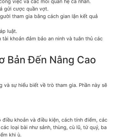
công việc và các mối quan hệ cá nhân.
á gửi cược quần vợt.
người tham gia bằng cách gian lận kết quả
áp luật.
n tài khoản đảm bảo an ninh và tuân thủ các
 Cơ Bản Đến Nâng Cao
và sự hiểu biết về trò tham gia. Phần này sẽ
 điều khoản và điều kiện, cách tính điểm, các
ác loại bài như sảnh, thùng, cù lũ, tứ quý, ba
iểm khi ù.