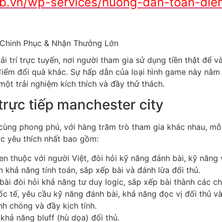
.vn/wp-services/huong-dan-toan-dien-
i trí trực tuyến, nơi người tham gia sử dụng tiền thật để v
 điểm đổi quà khác. Sự hấp dẫn của loại hình game này nằ
 một trải nghiệm kích thích và đầy thử thách.
rực tiếp manchester city
cùng phong phú, với hàng trăm trò tham gia khác nhau, mỗi 
c yêu thích nhất bao gồm:
n thuộc với người Việt, đòi hỏi kỹ năng đánh bài, kỹ năng 
h khả năng tính toán, sắp xếp bài và đánh lừa đối thủ.
bài đòi hỏi khả năng tư duy logic, sắp xếp bài thành các c
 tế, yêu cầu kỹ năng đánh bài, khả năng đọc vị đối thủ và
nh chóng và đầy kịch tính.
hả năng bluff (hù dọa) đối thủ.