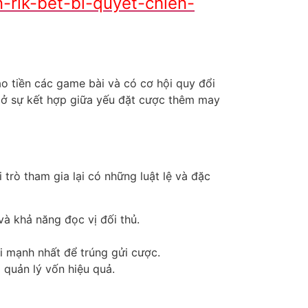
rik-bet-bi-quyet-chien-
ào tiền các game bài và có cơ hội quy đổi
m ở sự kết hợp giữa yếu đặt cược thêm may
trò tham gia lại có những luật lệ và đặc
và khả năng đọc vị đối thủ.
hi mạnh nhất để trúng gửi cược.
 quản lý vốn hiệu quả.