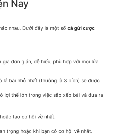
iện Nay
khác nhau. Dưới đây là một số
cá gửi cược
 gia đơn giản, dễ hiểu, phù hợp với mọi lứa
 lá bài nhỏ nhất (thường là 3 bích) sẽ được
có lợi thế lớn trong việc sắp xếp bài và đưa ra
hoặc tạo cơ hội về nhất.
an trọng hoặc khi bạn có cơ hội về nhất.