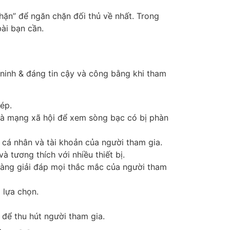
chặn” để ngăn chặn đối thủ về nhất. Trong
ài bạn cần.
ninh & đáng tin cậy và công bằng khi tham
ép.
và mạng xã hội để xem sòng bạc có bị phàn
 cá nhân và tài khoản của người tham gia.
 tương thích với nhiều thiết bị.
sàng giải đáp mọi thắc mắc của người tham
 lựa chọn.
để thu hút người tham gia.