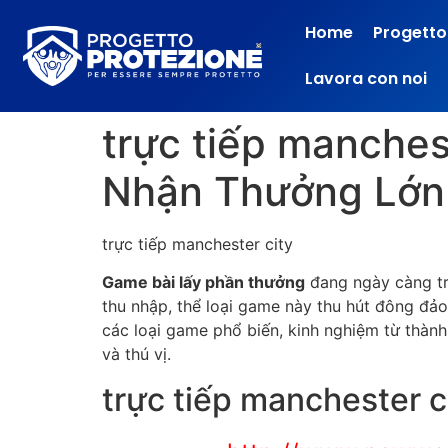
Home
Progetto
Lavora con noi
trực tiếp manches
Nhận Thưởng Lớn
trực tiếp manchester city
Game bài lấy phần thưởng
đang ngày càng trở
thu nhập, thể loại game này thu hút đông đảo 
các loại game phổ biến, kinh nghiệm từ thành
và thú vị.
trực tiếp manchester 