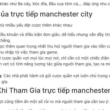
t khác như Ba cây, Xóc đĩa, Bầu cua tôm cá,… đáp ứng nhu 
ủa trực tiếp manchester city
từ nhiều yếu đặt cược thêm khác nhau:
u khoản và điều kiện đơn giản, dễ hiểu nhưng vẫn đầy tín
thẳng.
ợc thêm quan trọng nhất thu hút người tham gia vào tiền c
hu nhập từ việc tham gia game.
cược quần vợt mọi lúc mọi nơi, chỉ cần có một chiếc điện t
 vợt có tính năng tương tác giữa người tham gia, tạo ra 
g:
Các nhà phát hành cá gửi cược quần vợt luôn chú trọng 
 gia.
hi Tham Gia trực tiếp manchester
t cũng tiềm ẩn một số rủi ro mà người tham gia cần lưu ý: