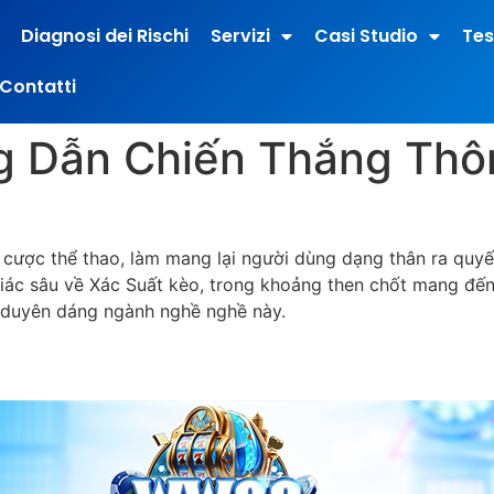
Diagnosi dei Rischi
Servizi
Casi Studio
Tes
Contatti
g Dẫn Chiến Thắng Thô
cá cược thể thao, làm mang lại người dùng dạng thân ra quy
h giác sâu về Xác Suất kèo, trong khoảng then chốt mang đ
i duyên dáng ngành nghề nghề này.