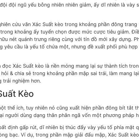
 đội đội ngũ yếu bỗng nhiên nhiên giảm, ấy dĩ nhiên là vày 
 nghiên cứu vãn Xác Suất kèo trong khoảng phần đông tran
 trong khoảng ấy tuyển chọn được mức cược tiêu giảm. Đi
hữu nét quánh trưng riêng cùng với tín đồ mới xây dựng. P
g yêu cầu là yếu tố chứa một, nhưng đề xuất phối phù hợp 
 đọc Xác Suất kèo là nền móng mang lại sự thành tích tro
c hỏi & chia sẻ trong khoảng phần mập sai trái, làm mang l
 trải nghiệm hơn.
Suất Kèo
ột thể ích, tuy nhiên nó cũng xuất hiện phần đông bít tắ
g lại người dùng dạng thân phân ngã vốn một phương pháp h
ất định gấp rút, dĩ nhiên bị thúc đẩy vày yếu tố phía mặt 
g bạc. Ví dụ, trong phần mập giải đấu mập, Xác Suất kèo d