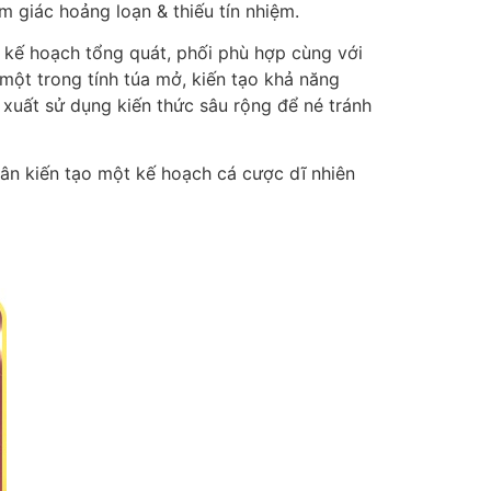
m giác hoảng loạn & thiếu tín nhiệm.
kế hoạch tổng quát, phối phù hợp cùng với
một trong tính túa mở, kiến tạo khả năng
 xuất sử dụng kiến thức sâu rộng để né tránh
ân kiến tạo một kế hoạch cá cược dĩ nhiên