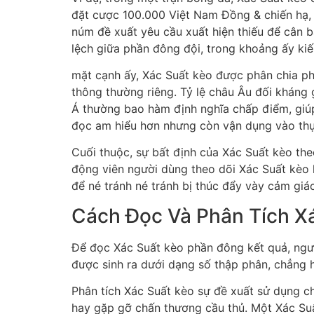
đặt cược 100.000 Việt Nam Đồng & chiến hạ,
núm đề xuất yêu cầu xuất hiện thiếu để cân 
lệch giữa phần đông đội, trong khoảng ấy ki
mặt cạnh ấy, Xác Suất kèo được phân chia ph
thông thường riêng. Tỷ lệ châu Âu đối kháng 
Á thường bao hàm định nghĩa chấp điểm, gi
đọc am hiểu hơn nhưng còn vận dụng vào thực 
Cuối thuộc, sự bất định của Xác Suất kèo the
động viên người dùng theo dõi Xác Suất kèo 
để né tránh né tránh bị thúc đẩy vày cảm giác
Cách Đọc Và Phân Tích X
Để đọc Xác Suất kèo phần đông kết quả, ngư
được sinh ra dưới dạng số thập phân, chẳng h
Phân tích Xác Suất kèo sự đề xuất sử dụng 
hay gặp gỡ chấn thương cầu thủ. Một Xác Suất