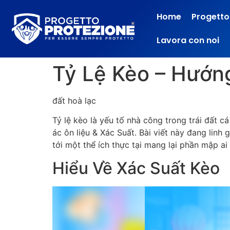
Home
Progetto
Lavora con noi
Tỷ Lệ Kèo – Hướn
đất hoà lạc
Tỷ lệ kèo là yếu tố nhà công trong trái đất 
ác ôn liệu & Xác Suất. Bài viết này đang lin
tới một thể ích thực tại mang lại phần mập a
Hiểu Về Xác Suất Kèo