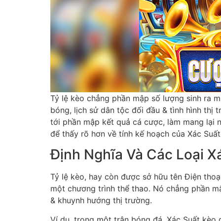
Tỷ lệ kèo chẳng phần mập số lượng sinh ra m
bóng, lịch sử dân tộc đối đầu & tình hình thị
tới phần mập kết quả cá cược, làm mang lại n
để thấy rõ hơn về tính kế hoạch của Xác Suất
Định Nghĩa Và Các Loại X
Tỷ lệ kèo, hay còn được sở hữu tên Điện thoạ
một chương trình thể thao. Nó chẳng phần mậ
& khuynh hướng thị trường.
Ví dụ, trong một trận bóng đá, Xác Suất kèo d