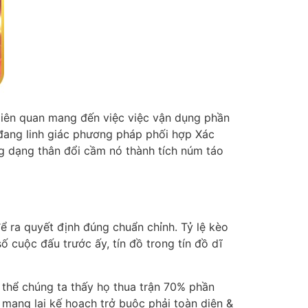
liên quan mang đến việc việc vận dụng phần
ồ đang linh giác phương pháp phối hợp Xác
g dạng thân đổi cầm nó thành tích núm táo
để ra quyết định đúng chuẩn chỉnh. Tỷ lệ kèo
ố cuộc đấu trước ấy, tín đồ trong tín đồ dĩ
p thể chúng ta thấy họ thua trận 70% phần
mang lại kế hoạch trở buộc phải toàn diện &