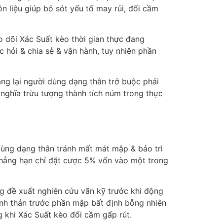
 liệu giúp bỏ sót yếu tố may rủi, đổi cầm
 dõi Xác Suất kèo thời gian thực đang
 hỏi & chia sẻ & vận hành, tuy nhiên phần
ng lại người dùng dạng thân trở buộc phải
nghĩa trừu tượng thành tích núm trong thực
dùng dạng thân tránh mất mát mập & bảo trì
chẳng hạn chỉ đặt cược 5% vốn vào một trong
ng đề xuất nghiên cứu vãn kỹ trước khi động
nh thản trước phần mập bất định bỗng nhiên
g khi Xác Suất kèo đổi cầm gấp rút.