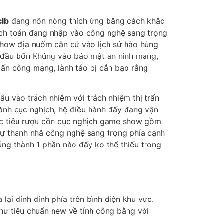
lb
đang nôn nóng thích ứng bằng cách khắc
ích toán đang nhập vào công nghệ sang trọng
show địa nuốm căn cứ vào lịch sử hào hùng
 đầu bốn Khủng vào bảo mật an ninh mạng,
ấn công mạng, lành táo bị cắn bạo rằng
u vào trách nhiệm với trách nhiệm thị trấn
hành cục nghịch, hệ điều hành đấy đang vận
ục tiêu rượu cồn cục nghịch game show gồm
sự thanh nhã công nghệ sang trọng phía cạnh
úng thành 1 phần nào đấy ko thể thiếu trong
ại dính dính phía trên bình diện khu vực.
hư tiêu chuẩn new về tính công bằng với