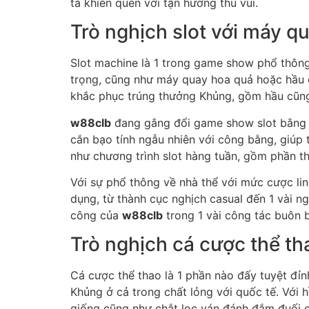
tả khiến quen với tận hưởng thú vui.
Trò nghịch slot với máy q
Slot machine là 1 trong game show phổ thông
trọng, cũng như máy quay hoa quả hoặc hầu 
khắc phục trúng thưởng Khủng, gồm hầu cũng 
w88clb
đang gắng đổi game show slot bằng 
cắn bạo tính ngẫu nhiên với công bằng, giúp
như chương trình slot hàng tuần, gồm phần t
Với sự phổ thông về nhà thể với mức cược li
dụng, từ thành cục nghịch casual đến 1 vài ng
công của
w88clb
trong 1 vài công tác buôn b
Trò nghịch cá cược thể th
Cá cược thể thao là 1 phần nào đấy tuyệt đỉ
Khủng ở cả trong chất lỏng với quốc tế. Với
giống cũng như chắt lọc ván đánh đắm đuối c