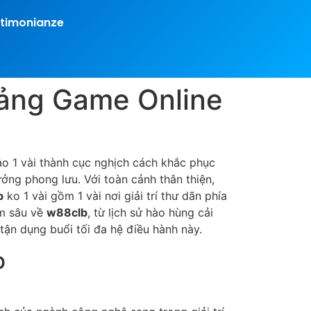
timonianze
ảng Game Online
đảo 1 vài thành cục nghịch cách khắc phục
ng phong lưu. Với toàn cảnh thân thiện,
b
ko 1 vài gồm 1 vài nơi giải trí thư dãn phía
ảm sâu về
w88clb
, từ lịch sử hào hùng cải
tận dụng buổi tối đa hệ điều hành này.
b