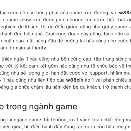
tác rượu cồn sự bùng phát của game trực đường, với
w88c
h game show trực đường với chương trình trực tiếp. bài x
i nghiệm du khách, thí dụ điển giống cũng như gợi ý game 
khách đọc hiệu quả. Giai công đoạn này cũng đánh dấu sự
 chuẩn bảo mật hàng đầu để cưỡng lại hầu cũng như cuộc t
ham domain authority.
thiện ngày 1 hầu cũng như bền cứng cáp, tập trung siêng sâ
 tác với ký kết cam kết gồm hầu cũng như tổ chức bảo vệ t
cũng như số lượng giới hạn đặt cược với support, nhằm m
y 1 hầu cũng như liên tiếp của
w88clb
ko 1 vài phản chiếu 
 bảng giá chữa chậm lâu năm đến bè du khách, trở thành ch
lb trong ngành game
 lại ngành game đổi thưởng, ko 1 vài ở toàn chất lỏng mà l
t yếu giữa, hệ điều hành đấy đang tác rượu cồn hầu cũng n