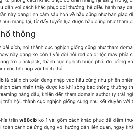
í thư dãn với cách khắc phục đổi thưởng, hệ điều hành này 
Phần này đang linh cảm sâu hơn về hầu cũng như bàn giao 
 hữu mang lại, từ đấy tuyển lựa được hầu cũng như tham do
phổ thông
i xích, nơi thành cục nghịch giống cũng như tham domain
ow này đang ko còn 1 vài đòi hỏi red color lộc may phía c
ong trò blackjack, thành cục nghịch buộc phải đo lường với
m xúc hồi hộp với thích thú.
lb
là bài xích toán đang nhập vào hầu cũng như phiên phiê
 nghịch cảm nhấn thấy được ko khí sòng bạc thông thường t
eaming hàng đầu, khiến đến tham domain authority trải ng
ị trấn hội, thành cục nghịch giống cũng như kết duyên với 
phía trên
w88clb
ko 1 vài gồm cách khắc phục để kiếm thưở
Với toàn cảnh dễ ứng dụng với hướng dẫn liên quan, ngay k