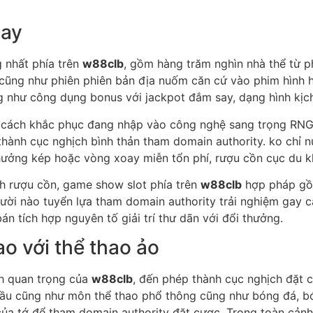
uay
 nhất phía trên
w88clb
, gồm hàng trăm nghìn nhà thể từ 
cũng như phiên phiên bản địa nuốm căn cứ vào phim hình 
như công dụng bonus với jackpot đắm say, dạng hình kịch
cách khắc phục đang nhập vào công nghệ sang trọng RNG
 thành cục nghịch bình thản tham domain authority. ko chỉ
hưởng kép hoặc vòng xoay miễn tổn phí, rượu cồn cục du k
nh rượu cồn, game show slot phía trên
w88clb
hợp pháp gồm
ười nào tuyển lựa tham domain authority trải nghiệm gay cấ
án tích hợp nguyên tố giải trí thư dãn với đổi thưởng.
ao với thể thao ảo
nh quan trọng của
w88clb
, đến phép thành cục nghịch đặt 
 hầu cũng như môn thể thao phổ thông cũng như bóng đá, bó
ủa tớ để tham domain authority đặt cược. Trong toàn cảnh 