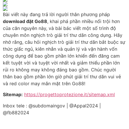
Bài viết này đang trả lời người thân phương pháp
download đặt Go88
, khai phá phần nhiều nổi trội hơn
của căn nguyên này, và bài bác viết một số trình độ
chuyên môn nghịch trò giải trí thư dãn công dụng. Hãy
nhớ rằng, câu hỏi nghịch trò giải trí thư dãn bắt buộc sự
thức giấc ngủ, kiên nhẫn và quản lý và vận hành vốn
công dụng để bao gồm phần lớn khiến đến đăng cam
kết tuyệt vời và tuyệt vời nhất và giảm thiểu phần lớn
rủi ro không may không đáng bao gồm. Chúc người
thân bao gồm phần lớn giờ phút giải trí thư dãn vui vẻ
và red color may mắn mặt trên Go88!
Sitemap:
https://progettoprotezione.it/sitemap.xml
Inbox tele : @subdomaingov | @Appal2024 |
@fb882024