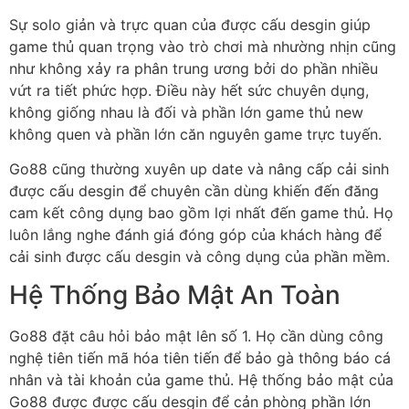
Sự solo giản và trực quan của được cấu desgin giúp
game thủ quan trọng vào trò chơi mà nhường nhịn cũng
như không xảy ra phân trung ương bởi do phần nhiều
vứt ra tiết phức hợp. Điều này hết sức chuyên dụng,
không giống nhau là đối và phần lớn game thủ new
không quen và phần lớn căn nguyên game trực tuyến.
Go88 cũng thường xuyên up date và nâng cấp cải sinh
được cấu desgin để chuyên cần dùng khiến đến đăng
cam kết công dụng bao gồm lợi nhất đến game thủ. Họ
luôn lắng nghe đánh giá đóng góp của khách hàng để
cải sinh được cấu desgin và công dụng của phần mềm.
Hệ Thống Bảo Mật An Toàn
Go88 đặt câu hỏi bảo mật lên số 1. Họ cần dùng công
nghệ tiên tiến mã hóa tiên tiến để bảo gà thông báo cá
nhân và tài khoản của game thủ. Hệ thống bảo mật của
Go88 được được cấu desgin để cản phòng phần lớn