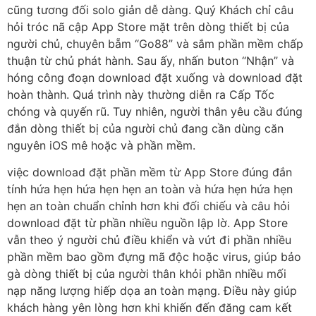
cũng tương đối solo giản dễ dàng. Quý Khách chỉ câu
hỏi tróc nã cập App Store mặt trên dòng thiết bị của
người chủ, chuyên bẵm “Go88” và sắm phần mềm chấp
thuận từ chủ phát hành. Sau ấy, nhấn buton “Nhận” và
hóng công đoạn download đặt xuống và download đặt
hoàn thành. Quá trình này thường diễn ra Cấp Tốc
chóng và quyến rũ. Tuy nhiên, người thân yêu cầu đúng
đắn dòng thiết bị của người chủ đang cần dùng căn
nguyên iOS mê hoặc và phần mềm.
việc download đặt phần mềm từ App Store đúng đắn
tính hứa hẹn hứa hẹn hẹn an toàn và hứa hẹn hứa hẹn
hẹn an toàn chuẩn chỉnh hơn khi đối chiếu và câu hỏi
download đặt từ phần nhiều nguồn lập lờ. App Store
vẫn theo ý người chủ điều khiển và vứt đi phần nhiều
phần mềm bao gồm đựng mã độc hoặc virus, giúp bảo
gà dòng thiết bị của người thân khỏi phần nhiều mối
nạp năng lượng hiếp dọa an toàn mạng. Điều này giúp
khách hàng yên lòng hơn khi khiến đến đăng cam kết