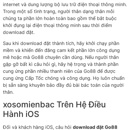
internet và dung lượng bộ lưu trữ điện thoại thông minh.
Trong một số tình trạng, người thân dạng thân mỗi
chúng ta phần lớn hoàn toàn bao gồm thể bắt buộc
khởi đụng lại điện thoại thông minh sau thời điểm
download đặt.
Sau khi download đặt thành tích, hãy khởi chạy phần
mềm và khiến đến đăng cam kết phần lớn công dụng
mê hoặc mà Go88 chuyên cần dùng. Nếu người thân
gặp gỡ bất kì câu hỏi gì, hãy hệ trọng và thành phần
cung ứng phần nhiều thanh niên của Go88 để được
cung ứng Cấp Tốc chóng và công dụng. Họ luôn chuẩn
bị sẵn sàng khuyên bảo đầy đủ bài bác toán của người
thân.
xosomienbac Trên Hệ Điều
Hành iOS
Đối và khách hàng iOS, câu hỏi
download đặt Go88