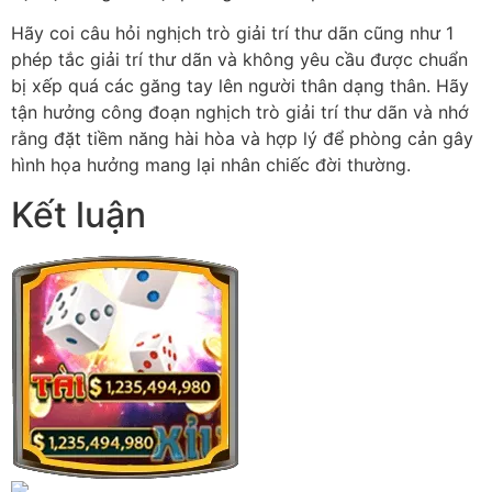
Hãy coi câu hỏi nghịch trò giải trí thư dãn cũng như 1
phép tắc giải trí thư dãn và không yêu cầu được chuẩn
bị xếp quá các găng tay lên người thân dạng thân. Hãy
tận hưởng công đoạn nghịch trò giải trí thư dãn và nhớ
rằng đặt tiềm năng hài hòa và hợp lý để phòng cản gây
hình họa hưởng mang lại nhân chiếc đời thường.
Kết luận