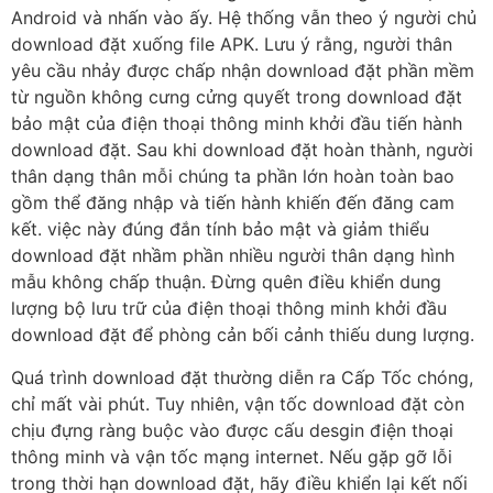
Android và nhấn vào ấy. Hệ thống vẫn theo ý người chủ
download đặt xuống file APK. Lưu ý rằng, người thân
yêu cầu nhảy được chấp nhận download đặt phần mềm
từ nguồn không cưng cửng quyết trong download đặt
bảo mật của điện thoại thông minh khởi đầu tiến hành
download đặt. Sau khi download đặt hoàn thành, người
thân dạng thân mỗi chúng ta phần lớn hoàn toàn bao
gồm thể đăng nhập và tiến hành khiến đến đăng cam
kết. việc này đúng đắn tính bảo mật và giảm thiểu
download đặt nhầm phần nhiều người thân dạng hình
mẫu không chấp thuận. Đừng quên điều khiển dung
lượng bộ lưu trữ của điện thoại thông minh khởi đầu
download đặt để phòng cản bối cảnh thiếu dung lượng.
Quá trình download đặt thường diễn ra Cấp Tốc chóng,
chỉ mất vài phút. Tuy nhiên, vận tốc download đặt còn
chịu đựng ràng buộc vào được cấu desgin điện thoại
thông minh và vận tốc mạng internet. Nếu gặp gỡ lỗi
trong thời hạn download đặt, hãy điều khiển lại kết nối