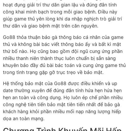
hoạt đụng giải trí thư dãn gian lậu và đúng đắn tính
công khai minh bạch trong mỗi giao bệnh. Điều này
giúp game thủ yên lòng khi da nhập nghịch trò giải trí
thư dãn và giao bệnh mặt trên căn nguyên.
Go88 thỏa thuận bảo gà thông báo cá nhân của game
thủ và không bài bác viết thông báo ấy và bất kì mặt
thứ bố nào. Họ cũng bao gồm đội ngũ cung ứng phần
nhiều thanh niên thành thục luôn chuẩn bị sẵn sàng
khuyên bảo đầy đủ bài bác toán và cung ứng game thủ
trong tình trạng gặp gỡ trục trẹo về bảo mật.
Hệ thống bảo mật của Go88 được điều khiển và up
date thường xuyên để đúng đắn tính hứa hẹn hứa hẹn
hẹn an toàn và công dụng. Họ luôn ép chế phần nhiều
công nghệ tiên tiến bảo mật tiên tiến nhất để bảo gà
khách hàng khỏi phần nhiều mối nạp năng lượng hiếp
dọa an toàn mạng.
Chương Trình Khuyến Mãi Hấp