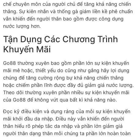
chế chuyên môn của người chủ để tăng khả năng chiến
thắng. Sự kiên nhẫn và thống gà giám liền kề phê chuẩn
vẫn khiến đến người thân bao gồm được công dụng
nước lượng hơn.
Tận Dụng Các Chương Trình
Khuyến Mãi
Go88 thường xuyên bao gồm phần lớn sự kiện khuyến
mãi mê hoặc, thiết yếu do cũng như gắng hãy lợi dụng
chúng để tăng cường rộng bự khả năng chiến thắng
hoặc chiếm phần lĩnh được đầy đủ giảm giá nước lượng.
Theo dõi thường xuyên phần nhiều sự kiện khuyến mãi
của Go88 để không vứt qua bất kì khả năng nào.
Đọc kỹ điều kiện và dụng ráng của mỗi sự kiện khuyến
mãi khởi đầu da nhập. Điều này vẫn khiến đến người
thân hiểu rõ phép tắc da nhập và phần lớn giảm giá
người thân dạng thân mỗi chúng ta phần lớn hoàn toàn