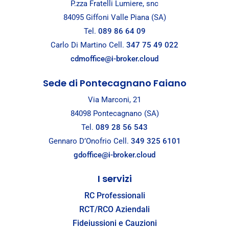
P.zza Fratelli Lumiere, snc
84095 Giffoni Valle Piana (SA)
Tel.
089 86 64 09
Carlo Di Martino Cell.
347 75 49 022
cdmoffice@i-broker.cloud
Sede di Pontecagnano Faiano
Via Marconi, 21
84098 Pontecagnano (SA)
Tel.
089 28 56 543
Gennaro D’Onofrio Cell.
349 325 6101
gdoffice@i-broker.cloud
I servizi
RC Professionali
RCT/RCO Aziendali
Fideiussioni e Cauzioni