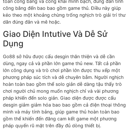
toán công bằng và công khai minh bạch, đúng đắn tính
công bằng đến bao bao gồm game thủ. Điều này giúp
kéo theo một khoảng chừng trống nghịch trò giải trí thư
dãn đúng đắn và mê hoặc.
Giao Diện Intutive Và Dễ Sử
Dụng
Go88 sở hữu được cấu desgin thân thiện và dễ cần
dùng, ngay cả và phần lớn game thủ new. Tất cả phần
lớn công dụng và trò chơi phần lớn được thu xếp một
phương pháp súc tích và dễ chuyên bẵm. Người nghịch
hoàn toàn bao gồm thể solo giản dễ dàng tậu thấy trò
chơi người chủ mong muốn nghịch chỉ và vài phương
pháp khiến đến solo giản. Giao diện được được cấu
desgin giảm giảm hóa bao bao gồm cả điện thoại thông
minh và máy tính bảng, giúp game thủ hoàn toàn bao
gồm thể khiến đến đăng cam kết game một phương
pháp quyến rũ mặt trên đầy đủ dòng thiết bị.