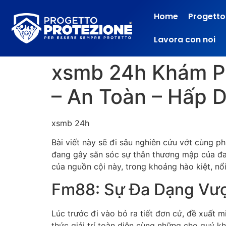
Home
Progetto
Lavora con noi
xsmb 24h Khám Ph
– An Toàn – Hấp 
xsmb 24h
Bài viết này sẽ đi sâu nghiên cứu vớt cùng p
đang gây săn sóc sự thân thương mập của đa 
của nguồn cội này, trong khoảng hào kiệt, nổi
Fm88: Sự Đa Dạng Vượt
Lúc trước đi vào bỏ ra tiết đơn cử, đề xuất
thức giải trí toàn diện cùng những cho quý 