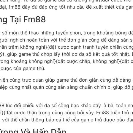
 đại, fm88 đầy đủ đáp ứng tốt nhu cầu đề xuất thiết của ga
ng Tại Fm88
số môn thể thao những tuyển chọn, trong khoảng bóng đá,
gười nghịch hoàn toàn với thể đơn giản cùng dễ dàng săn 
phần trăm không nghỉ}{đặt cược cạnh tranh tuyên chiến cù
t, giúp game thủ chớp lấy thời cơ đa số kết quả tốt nhất.
rong khoảng không nghỉ}{đặt cược chấp, không nghỉ}{đặt 
 cược của game thủ.
hiện cùng trực quan giúp game thủ đơn giản cùng dễ dàng 
iệp cùng nhất quán cùng sẵn sàng chuẩn chỉnh bị giúp đỡ g
 lúc đối chiếu với đa số sòng bạc khác đấy là bài toán nhi
hỉ}{đặt cược thận trọng cùng công bởi vày. Fm88 tuân thủ
với thể chắn thông báo cá thể của game thủ được bảo đảm
Trọng Và Hấp Dẫn