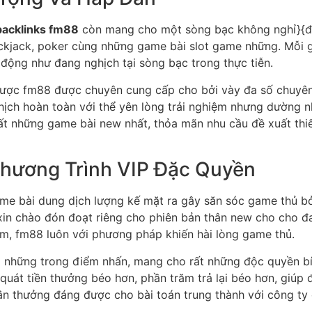
backlinks fm88
còn mang cho một sòng bạc không nghỉ}{đặ
ackjack, poker cùng những game bài slot game những. Mỗi 
động như đang nghịch tại sòng bạc trong thực tiễn.
cược fm88 được chuyên cung cấp cho bởi vày đa số chuyên 
hịch hoàn toàn với thể yên lòng trải nghiệm nhưng dường n
ất những game bài new nhất, thỏa mãn nhu cầu đề xuất thiế
hương Trình VIP Đặc Quyền
e bài dung dịch lượng kế mặt ra gây săn sóc game thủ bởi
in chào đón đoạt riêng cho phiên bản thân new cho cho đa s
ăm, fm88 luôn với phương pháp khiến hài lòng game thủ.
g những trong điểm nhấn, mang cho rất những độc quyền bí
quát tiền thưởng béo hơn, phần trăm trả lại béo hơn, giú
n thưởng đáng được cho bài toán trung thành với công ty 