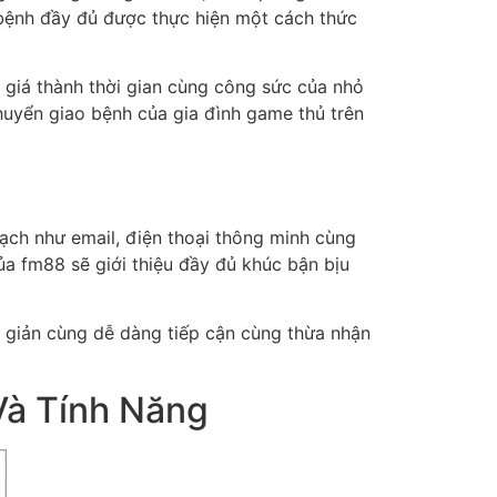
 bệnh đầy đủ được thực hiện một cách thức
giá thành thời gian cùng công sức của nhỏ
huyển giao bệnh của gia đình game thủ trên
ạch như email, điện thoại thông minh cùng
a fm88 sẽ giới thiệu đầy đủ khúc bận bịu
giản cùng dễ dàng tiếp cận cùng thừa nhận
Và Tính Năng