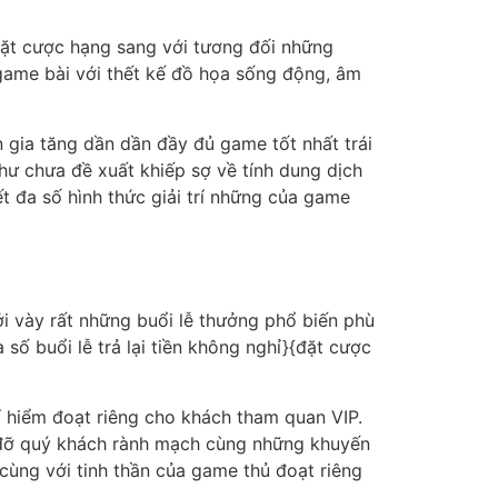
t cược hạng sang với tương đối những
game bài với thết kế đồ họa sống động, âm
gia tăng dần dần đầy đủ game tốt nhất trái
hư chưa đề xuất khiếp sợ về tính dung dịch
t đa số hình thức giải trí những của game
 vày rất những buổi lễ thưởng phổ biến phù
ố buổi lễ trả lại tiền không nghỉ}{đặt cược
 hiểm đoạt riêng cho khách tham quan VIP.
p đỡ quý khách rành mạch cùng những khuyến
cùng với tinh thần của game thủ đoạt riêng