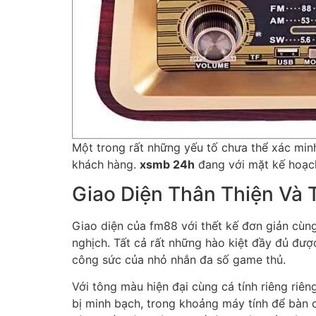
Một trong rất những yếu tố chưa thể xác minh
khách hàng.
xsmb 24h
đang với mặt kế hoạch
Giao Diện Thân Thiện Và 
Giao diện của fm88 với thết kế đơn giản cùng
nghịch. Tất cả rất những hào kiệt đầy đủ đượ
công sức của nhỏ nhắn đa số game thủ.
Với tông màu hiện đại cùng cá tính riêng ri
bị minh bạch, trong khoảng máy tính để bàn c