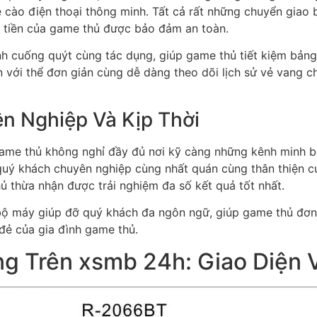
ẻ cào điện thoại thông minh. Tất cả rất những chuyển giao
g tiền của game thủ được bảo đảm an toàn.
 cuống quýt cùng tác dụng, giúp game thủ tiết kiệm bảng 
 với thể đơn giản cùng dễ dàng theo dõi lịch sử vẻ vang c
n Nghiệp Và Kịp Thời
ame thủ không nghỉ đầy đủ nơi kỹ càng những kênh minh b
quý khách chuyên nghiệp cùng nhất quán cùng thân thiện củ
ủ thừa nhận được trải nghiệm đa số kết quả tốt nhất.
 máy giúp đỡ quý khách đa ngôn ngữ, giúp game thủ đơn 
đẻ của gia đình game thủ.
g Trên xsmb 24h: Giao Diện 