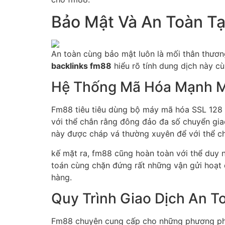
Bảo Mật Và An Toàn Tạ
An toàn cùng bảo mật luôn là mối thân thương 
backlinks fm88
hiểu rõ tính dung dịch này c
Hệ Thống Mã Hóa Mạnh 
Fm88 tiêu tiêu dùng bộ máy mã hóa SSL 128 
với thể chắn rằng đông đảo đa số chuyển gi
này được cháp vá thường xuyên để với thể ch
kế mặt ra, fm88 cũng hoàn toàn với thể duy 
toán cùng chặn đứng rất những vận gửi hoạt
hàng.
Quy Trình Giao Dịch An T
Fm88 chuyên cung cấp cho những phương phá