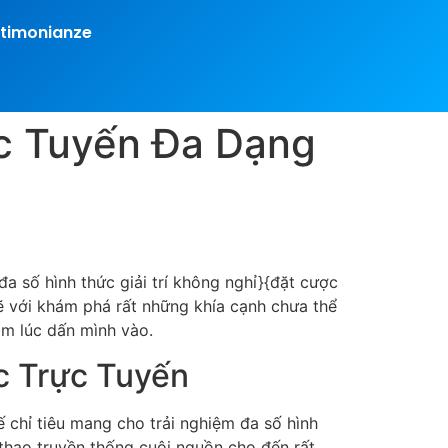
timonianze
ực Tuyến Đa Dạng
đa số hình thức giải trí không nghỉ}{đặt cược
ẽ với khám phá rất những khía cạnh chưa thể
 lúc dấn mình vào.
c Trực Tuyến
ế chỉ tiêu mang cho trải nghiệm đa số hình
 thao truyền thống cuội nguồn cho đến rất