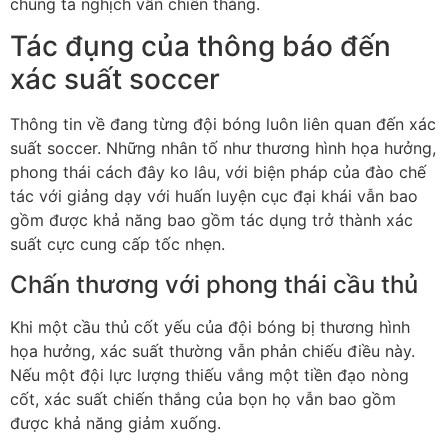
chúng ta nghịch vẫn chiến thắng.
Tác đụng của thông báo đến
xác suất soccer
Thông tin về đang từng đội bóng luôn liên quan đến xác
suất soccer. Những nhân tố như thương hình họa hưởng,
phong thái cách đây ko lâu, với biện pháp của đào chế
tác với giảng dạy với huấn luyện cục đại khái vẫn bao
gồm được khả năng bao gồm tác dụng trở thành xác
suất cực cung cấp tốc nhẹn.
Chấn thương với phong thái cầu thủ
Khi một cầu thủ cốt yếu của đội bóng bị thương hình
họa hưởng, xác suất thường vẫn phản chiếu điều này.
Nếu một đội lực lượng thiếu vắng một tiền đạo nòng
cốt, xác suất chiến thắng của bọn họ vẫn bao gồm
được khả năng giảm xuống.