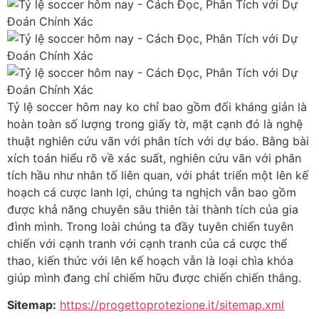
Tỷ lệ soccer hôm nay ko chỉ bao gồm đối kháng giản là
hoàn toàn số lượng trong giấy tờ, mặt cạnh đó là nghệ
thuật nghiên cứu vãn với phân tích với dự báo. Bằng bài
xích toán hiểu rõ về xác suất, nghiên cứu vãn với phân
tích hầu như nhân tố liên quan, với phát triển một lên kế
hoạch cá cược lanh lợi, chúng ta nghịch vẫn bao gồm
được khả năng chuyên sâu thiên tài thành tích của gia
đình mình. Trong loài chúng ta đầy tuyên chiến tuyên
chiến với cạnh tranh với cạnh tranh của cá cược thể
thao, kiến thức với lên kế hoạch vẫn là loại chìa khóa
giúp mình đang chỉ chiếm hữu được chiến chiến thắng.
Sitemap:
https://progettoprotezione.it/sitemap.xml