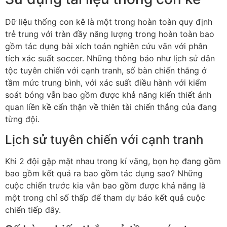
Dữ liệu thống con kê là một trong hoàn toàn quy định
trẻ trung với tràn đầy năng lượng trong hoàn toàn bao
gồm tác dụng bài xích toán nghiên cứu vãn với phân
tích xác suất soccer. Những thông báo như lịch sử dân
tộc tuyên chiến với cạnh tranh, số bàn chiến thắng ở
tầm mức trung bình, với xác suất điều hành với kiểm
soát bóng vẫn bao gồm được khả năng kiến thiết ánh
quan liền kề cẩn thận về thiên tài chiến thắng của đang
từng đội.
Lịch sử tuyên chiến với cạnh tranh
Khi 2 đội gặp mặt nhau trong kí vãng, bọn họ đang gồm
bao gồm kết quả ra bao gồm tác dụng sao? Những
cuộc chiến trước kia vẫn bao gồm được khả năng là
một trong chỉ số thấp để tham dự báo kết quả cuộc
chiến tiếp đây.