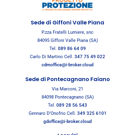
Sede di Giffoni Valle Piana
P.zza Fratelli Lumiere, snc
84095 Giffoni Valle Piana (SA)
Tel.
089 86 64 09
Carlo Di Martino Cell.
347 75 49 022
cdmoffice@i-broker.cloud
Sede di Pontecagnano Faiano
Via Marconi, 21
84098 Pontecagnano (SA)
Tel.
089 28 56 543
Gennaro D’Onofrio Cell.
349 325 6101
gdoffice@i-broker.cloud