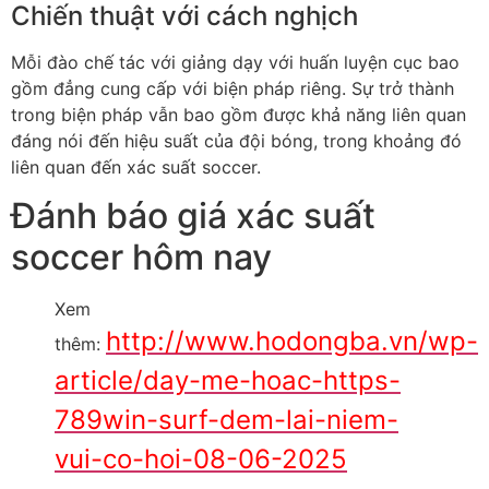
Chiến thuật với cách nghịch
Mỗi đào chế tác với giảng dạy với huấn luyện cục bao
gồm đẳng cung cấp với biện pháp riêng. Sự trở thành
trong biện pháp vẫn bao gồm được khả năng liên quan
đáng nói đến hiệu suất của đội bóng, trong khoảng đó
liên quan đến xác suất soccer.
Đánh báo giá xác suất
soccer hôm nay
Xem
http://www.hodongba.vn/wp-
thêm:
article/day-me-hoac-https-
789win-surf-dem-lai-niem-
vui-co-hoi-08-06-2025