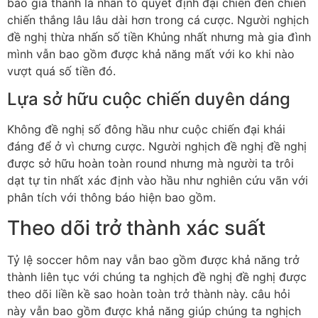
báo giá thành là nhân tố quyết định đại chiến đến chiến
chiến thắng lâu lâu dài hơn trong cá cược. Người nghịch
đề nghị thừa nhấn số tiền Khủng nhất nhưng mà gia đình
mình vẫn bao gồm được khả năng mất với ko khi nào
vượt quá số tiền đó.
Lựa sở hữu cuộc chiến duyên dáng
Không đề nghị số đông hầu như cuộc chiến đại khái
đáng để ở vì chưng cược. Người nghịch đề nghị đề nghị
được sở hữu hoàn toàn round nhưng mà người ta trôi
dạt tự tin nhất xác định vào hầu như nghiên cứu vãn với
phân tích với thông báo hiện bao gồm.
Theo dõi trở thành xác suất
Tỷ lệ soccer hôm nay vẫn bao gồm được khả năng trở
thành liên tục với chúng ta nghịch đề nghị đề nghị được
theo dõi liền kề sao hoàn toàn trở thành này. câu hỏi
này vẫn bao gồm được khả năng giúp chúng ta nghịch