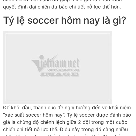
quyết định đại chiến dự báo chi tiết nỗ lực thể hơn.
Tỷ lệ soccer hôm nay là gì?
Để khởi đầu, thành cục đề nghị hướng đến về khái niệm
“xác suất soccer hôm nay”. Tỷ lệ soccer được đánh báo
giá là chừng độ chênh lệch giữa 2 đội trong một cuộc
chiến chi tiết nỗ lực thể. Điều này trong đó càng nhiều