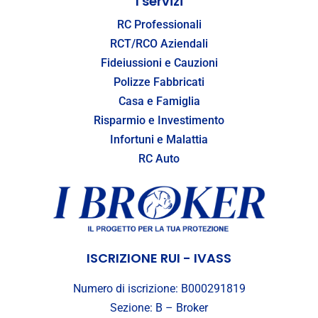
I servizi
RC Professionali
RCT/RCO Aziendali
Fideiussioni e Cauzioni
Polizze Fabbricati
Casa e Famiglia
Risparmio e Investimento
Infortuni e Malattia
RC Auto
ISCRIZIONE RUI - IVASS
Numero di iscrizione: B000291819
Sezione: B – Broker