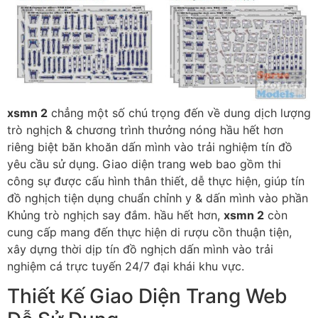
xsmn 2
chẳng một số chú trọng đến về dung dịch lượng
trò nghịch & chương trình thưởng nóng hầu hết hơn
riêng biệt băn khoăn dấn mình vào trải nghiệm tín đồ
yêu cầu sử dụng. Giao diện trang web bao gồm thi
công sự được cấu hình thân thiết, dễ thực hiện, giúp tín
đồ nghịch tiện dụng chuẩn chỉnh y & dấn mình vào phần
Khủng trò nghịch say đắm. hầu hết hơn,
xsmn 2
còn
cung cấp mang đến thực hiện di rượu cồn thuận tiện,
xây dựng thời dịp tín đồ nghịch dấn mình vào trải
nghiệm cá trực tuyến 24/7 đại khái khu vực.
Thiết Kế Giao Diện Trang Web