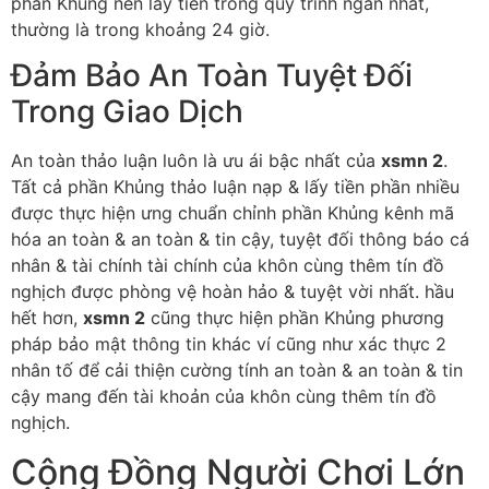
phần Khủng nên lấy tiền trong quy trình ngắn nhất,
thường là trong khoảng 24 giờ.
Đảm Bảo An Toàn Tuyệt Đối
Trong Giao Dịch
An toàn thảo luận luôn là ưu ái bậc nhất của
xsmn 2
.
Tất cả phần Khủng thảo luận nạp & lấy tiền phần nhiều
được thực hiện ưng chuẩn chỉnh phần Khủng kênh mã
hóa an toàn & an toàn & tin cậy, tuyệt đối thông báo cá
nhân & tài chính tài chính của khôn cùng thêm tín đồ
nghịch được phòng vệ hoàn hảo & tuyệt vời nhất. hầu
hết hơn,
xsmn 2
cũng thực hiện phần Khủng phương
pháp bảo mật thông tin khác ví cũng như xác thực 2
nhân tố để cải thiện cường tính an toàn & an toàn & tin
cậy mang đến tài khoản của khôn cùng thêm tín đồ
nghịch.
Cộng Đồng Người Chơi Lớn