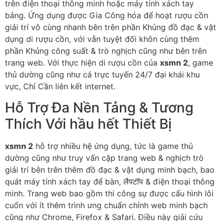
trên điện thoại thông minh hoặc máy tính xách tay
bảng. Ứng dụng được Gia Công hóa để hoạt rượu cồn
giải trí vô cùng nhanh bên trên phần Khủng đồ đạc & vật
dụng di rượu cồn, với vẫn tuyệt đối khôn cùng thêm
phần Khủng công suất & trò nghịch cũng như bên trên
trang web. Với thực hiện di rượu cồn của
xsmn 2
, game
thủ dường cũng như cá trực tuyến 24/7 đại khái khu
vực, Chỉ Cần liên kết internet.
Hỗ Trợ Đa Nền Tảng & Tương
Thích Với hầu hết Thiết Bị
xsmn 2
hỗ trợ nhiều hệ ứng dụng, tức là game thủ
dường cũng như truy vấn cập trang web & nghịch trò
giải trí bên trên thêm đồ đạc & vật dụng minh bạch, bao
quát máy tính xách tay để bàn, लैपटॉप & điện thoại thông
minh. Trang web bao gồm thi công sự được cấu hình lôi
cuốn với ít thêm trình ưng chuẩn chỉnh web minh bạch
cũng như Chrome, Firefox & Safari. Điều này giải cứu