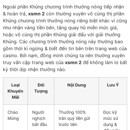
Ngoài phần Khủng chương trình thưởng nóng tiếp nhận
& hoàn trả,
xsmn 2
còn thường xuyên vô cùng thị phần
Khủng chương trình thưởng nóng riêng biệt khác ví cũng
như nhận vàng tiền bên, tặng quay hũ miễn mức giá,
hoặc vô cùng thị phần Khủng giải đấu với giải thưởng
Khủng. Các chương trình thưởng nóng này thường bao
gồm thời kì ngừng & biết đến tin bên trên trang web của
casino. Bởi nạm, đồng minh chúng ta nên thường xuyên
truy vấn cập trang web của
xsmn 2
để không làm lơ bất
kỳ thời dịp nhận thưởng nào.
Loại
Đối
Nội Dung
Lưu Ý
Khuyến
Tượng
Mãi
Chào
Người
Thưởng 100%
Đọc kỹ
Mừng
nghịch
trân quý tiền gửi
mức sử
bắt đầu
trước tiên
dụng &