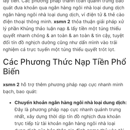
lấy tiền. Các phương pháp thanh toán quánh trưng bao
quát đưa khoản qua ngân hàng ngôi nhà loại dung dịch
ngân hàng ngôi nhà loại dung dịch, ví điện tử & thẻ cào
điện thoại thông minh.
xsmn 2
thỏa thuận giải pháp xử
lý phần Khủng thảo luận nạp & lấy tiền một túng thiếu
quyết nhanh chóng & an toàn & an toàn & tin cậy, tuyệt
đối tín đồ nghịch dường cũng như dấn mình vào trải
nghiệm cá trực tuyến một túng thiếu quyết trót lọt.
Các Phương Thức Nạp Tiền Phổ
Biến
xsmn 2
hỗ trợ thêm phương pháp nạp cực nhanh minh
bạch, bao quát:
Chuyển khoản ngân hàng ngôi nhà loại dung dịch:
Đây là phương pháp nạp cực nhanh quánh trưng
nhất, xây dựng thời dịp tín đồ nghịch đưa khoản
trực tiếp từ tài khoản ngân hàng ngôi nhà loại