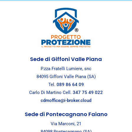
Resta sempre aggiornato sul
nostro Canale Whastapp
Sede di Giffoni Valle Piana
P.zza Fratelli Lumiere, snc
84095 Giffoni Valle Piana (SA)
Tel.
089 86 64 09
Carlo Di Martino Cell.
347 75 49 022
cdmoffice@i-broker.cloud
Sede di Pontecagnano Faiano
Via Marconi, 21
84098 Pontecagnano (SA)